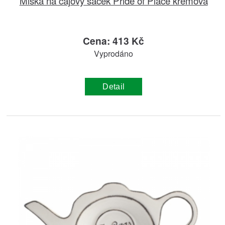
Miska na čajový sáček Pride of Place krémová
Cena: 413 Kč
Vyprodáno
Detail