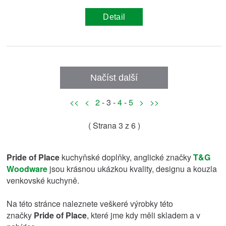
Detail
Načíst další
<<
<
2
- 3 -
4
-
5
>
>>
( Strana
3
z 6 )
Pride of Place
kuchyňské doplňky, anglické značky
T&G
Woodware
jsou krásnou ukázkou kvality, designu a kouzla
venkovské kuchyně.
Na této stránce naleznete veškeré výrobky této
značky
Pride of Place
, které jme kdy měli skladem a v