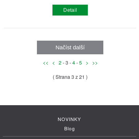
Detail
Načíst další
<<
<
2
- 3 -
4
-
5
>
>>
( Strana
3
z 21 )
NOVINKY
Blog