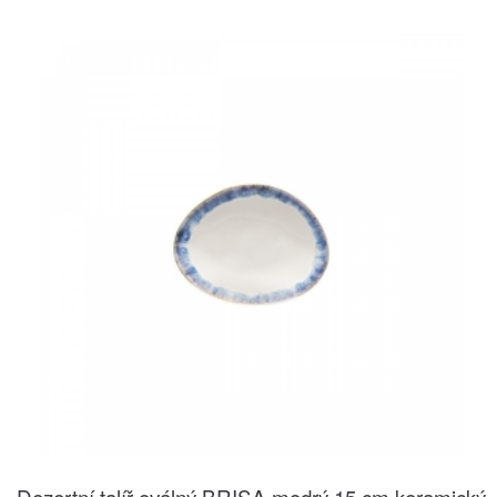
Dezertní talíř oválný BRISA modrý 15 cm keramický