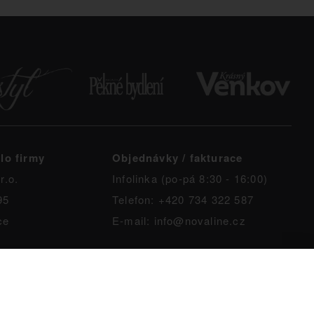
lo firmy
Objednávky / fakturace
r.o.
Infolinka (po-pá 8:30 - 16:00)
95
Telefon: +420 734 322 587
ce
E-mail: info@novaline.cz