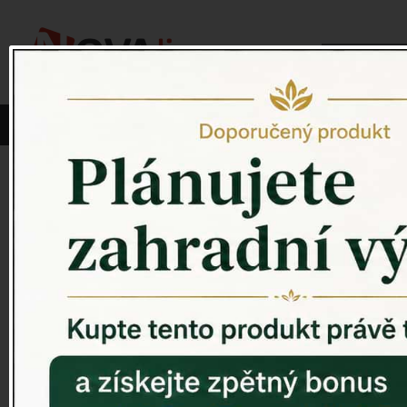
Vyberte si kategorii:
NOVINKY
PÍTKO PRO PTÁKY
Venkovský 
ZAHRADNÍ SOCHY
ZAHRADNÍ UMYVADLA
PTAČÍ BUDKY
Litinové škrabáky na boty
ROHOŽKY A ŠKRABADLA
VENKOVNÍ HODINY
DEKORACE NA HROB
RETRO KONZOLE
Domovní čísla - litina
DEKORACE NA ZEĎ