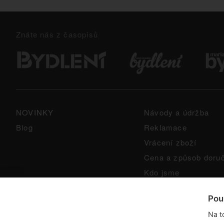
Znáte nás z časopisů
NOVINKY
Návody a údržba
Blog
Reklamace
Vrácení zboží
Cena a způsob doru
Kdo jsme
GPSR
Pou
Na t