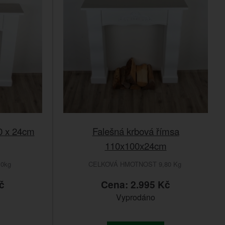
0 x 24cm
Falešná krbová římsa
110x100x24cm
10kg
CELKOVÁ HMOTNOST 9,80 Kg
č
Cena: 2.995 Kč
Vyprodáno