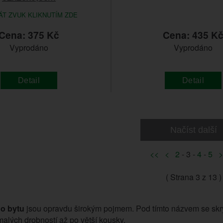
T ZVUK KLIKNUTÍM ZDE
Cena: 375 Kč
Cena: 435 K
Vyprodáno
Vyprodáno
Detail
Detail
Načíst další
<<
<
2
- 3 -
4
-
5
>
( Strana
3
z 13 )
o bytu
jsou opravdu širokým pojmem. Pod tímto názvem se skrý
alých drobností až po větší kousky.