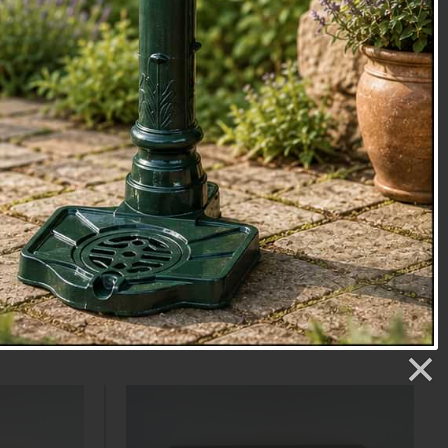
stěnu
Kovová dekorace na zeď Klíč
Y
č
Cena: 295 Kč
Vyprodáno
Detail