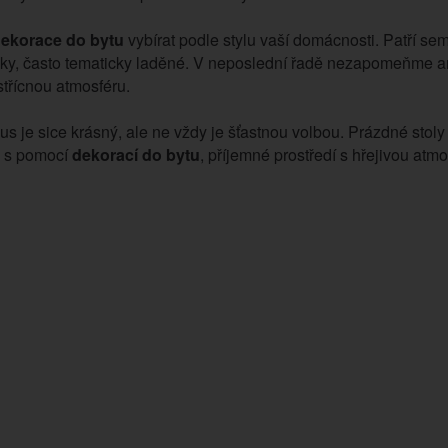
ekorace do bytu
vybírat podle stylu vaší domácnosti. Patří sem
ky, často tematicky laděné. V neposlední řadě nezapomeňme ani 
střícnou atmosféru.
 je sice krásný, ale ne vždy je šťastnou volbou. Prázdné stoly 
, s pomocí
dekorací do bytu
, příjemné prostředí s hřejivou atmo