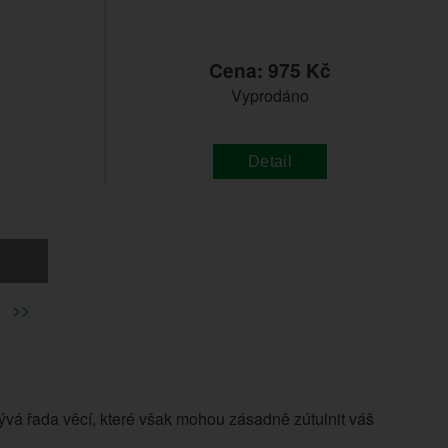
č
Cena: 975 Kč
Vyprodáno
Detail
>>
vá řada věcí, které však mohou zásadně zútulnit váš