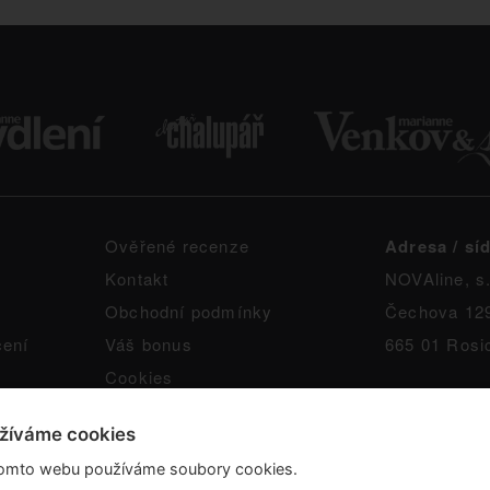
Ověřené recenze
Adresa / síd
Kontakt
NOVAline, s.
Obchodní podmínky
Čechova 12
čení
Váš bonus
665 01 Rosi
Cookies
žíváme cookies
omto webu používáme soubory cookies.