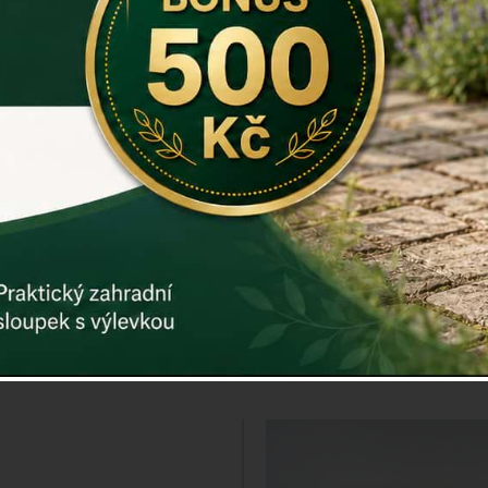
 rámeček se srdcem
Dekorace jelen na 
12,5x19x1cm
22x10x25,9cm
VĚŠÁK NA KABÁT
Cena: 220 Kč
Cena: 975 K
Detail
Detail