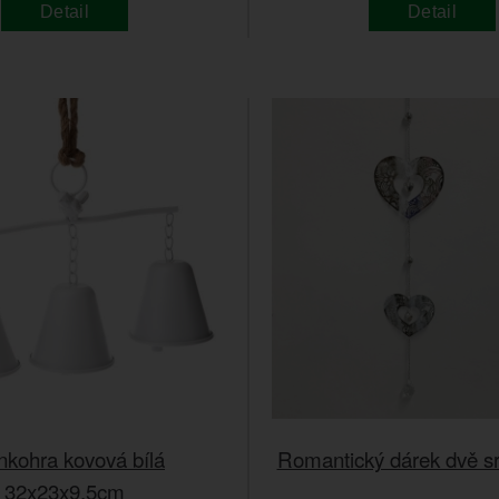
Detail
Detail
nkohra kovová bílá
Romantický dárek dvě s
32x23x9,5cm