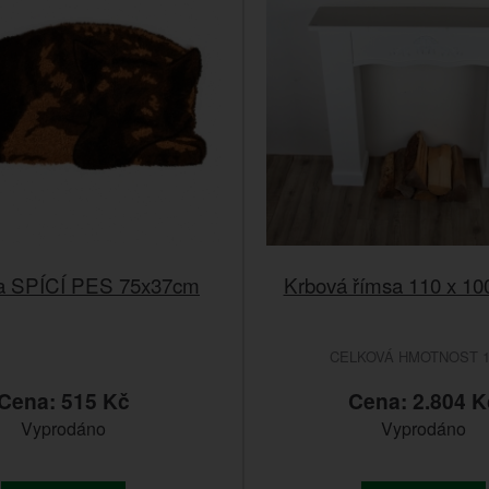
a SPÍCÍ PES 75x37cm
Krbová římsa 110 x 10
CELKOVÁ HMOTNOST 
Cena: 515 Kč
Cena: 2.804 K
Vyprodáno
Vyprodáno