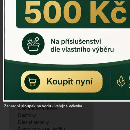
ZVONKOHRA
ZVONY A ZVONKY
PTAČÍ KRMÍTKA
SLUNEČNÍ HODINY
Foto
Dózy na brambory a zeleninu
VÝPRODEJ - poslední kusy
Andělé, něžné sošky
Aroma lampy
Buddha soška
BUDKY PRO SÝKORKY
Budky pro vrabce
Bytový textil
Dárky pro muže
Dekorace do bytu
Dekorace do restaurace
Zahradní sloupek na vodu - veřejná výlevka
Dekorace za dveře
Deštníky
Dětské stoličky
Domov pro psa i kočku