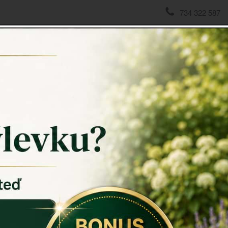
734 322 587
domov