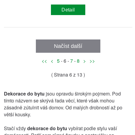
Detail
Načíst další
<<
<
5
- 6 -
7
-
8
>
>>
( Strana
6
z 13 )
Dekorace do bytu
jsou opravdu širokým pojmem. Pod
tímto názvem se skrývá řada věcí, které však mohou
zásadně zútulnit váš domov. Od malých drobností až po
větší kousky.
Stačí vždy
dekorace do bytu
vybírat podle stylu vaší