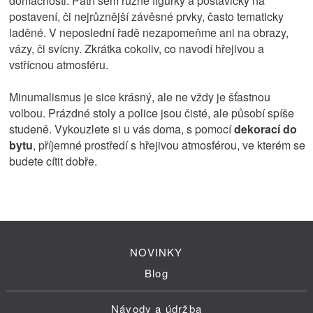
domácnosti. Patří sem různé figurky a postavičky na
postavení, či nejrůznější závěsné prvky, často tematicky
laděné. V neposlední řadě nezapomeňme ani na obrazy,
vázy, či svícny. Zkrátka cokoliv, co navodí hřejivou a
vstřícnou atmosféru.
Minumalismus je sice krásný, ale ne vždy je šťastnou
volbou. Prázdné stoly a police jsou čisté, ale působí spíše
studeně. Vykouzlete si u vás doma, s pomocí
dekorací do
bytu
, příjemné prostředí s hřejivou atmosférou, ve kterém se
budete cítit dobře.
NOVINKY
Blog
Návody a údržba