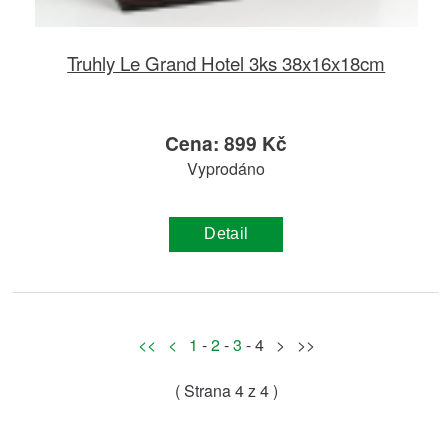
Truhly Le Grand Hotel 3ks 38x16x18cm
Cena: 899 Kč
Vyprodáno
Detail
<<
<
1
-
2
-
3
- 4 > >>
( Strana
4
z 4 )