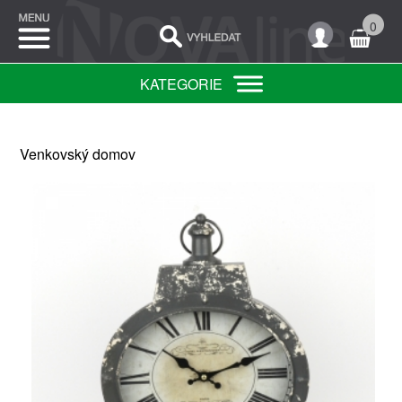
0
KATEGORIE
Venkovský domov