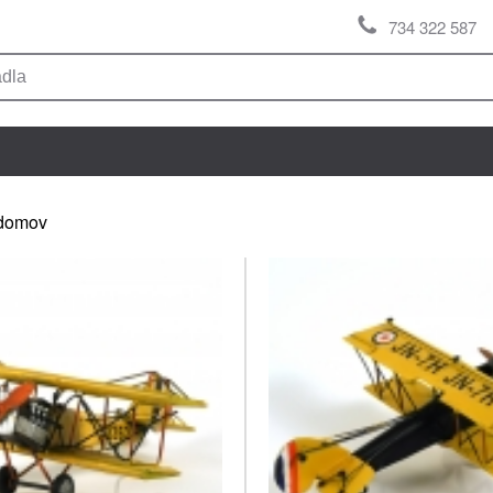
734 322 587
domov