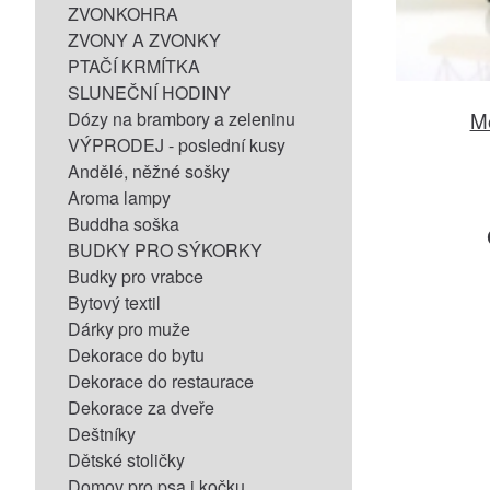
ZVONKOHRA
ZVONY A ZVONKY
PTAČÍ KRMÍTKA
SLUNEČNÍ HODINY
Mo
Dózy na brambory a zeleninu
VÝPRODEJ - poslední kusy
Andělé, něžné sošky
Aroma lampy
Buddha soška
BUDKY PRO SÝKORKY
Budky pro vrabce
Bytový textil
Dárky pro muže
Dekorace do bytu
Dekorace do restaurace
Dekorace za dveře
Deštníky
Dětské stoličky
Domov pro psa i kočku