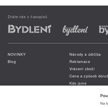
Znáte nás z časopisů
NOVINKY
Návody a údržba
Blog
Reklamace
Vrácení zboží
Cena a způsob doru
Kdo jsme
GPSR
Pou
Na t