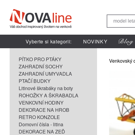
Vyberte si kategorii:
NOVINKY
PÍTKO PRO PTÁKY
Venkovský 
ZAHRADNÍ SOCHY
ZAHRADNÍ UMYVADLA
PTAČÍ BUDKY
Litinové škrabáky na boty
ROHOŽKY A ŠKRABADLA
VENKOVNÍ HODINY
DEKORACE NA HROB
RETRO KONZOLE
Domovní čísla - litina
DEKORACE NA ZEĎ