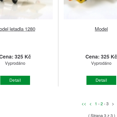
del letadla 1280
Model
Cena: 325 Kč
Cena: 325 K
Vyprodáno
Vyprodáno
Detail
Detail
<<
<
1
-
2
- 3 >
( Strana
3
z 3 )