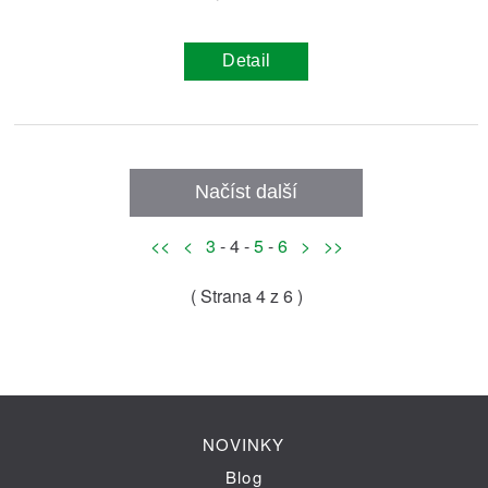
Detail
Načíst další
<<
<
3
- 4 -
5
-
6
>
>>
( Strana
4
z 6 )
NOVINKY
Blog