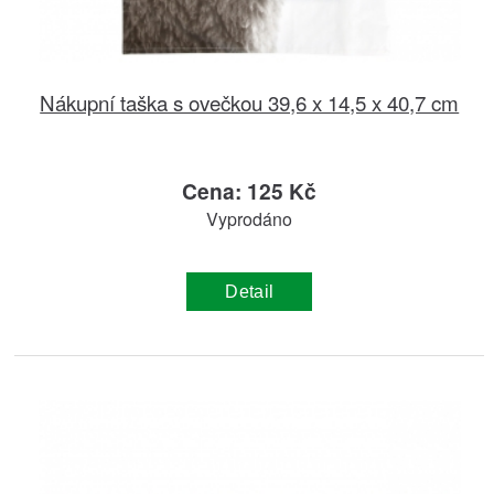
Nákupní taška s ovečkou 39,6 x 14,5 x 40,7 cm
Cena: 125 Kč
Vyprodáno
Detail