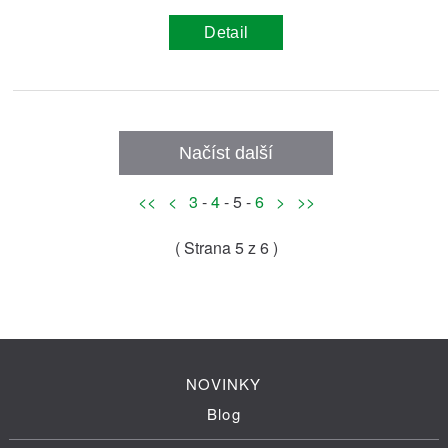
Detail
Načíst další
<<
<
3
-
4
- 5 -
6
>
>>
( Strana
5
z 6 )
NOVINKY
Blog