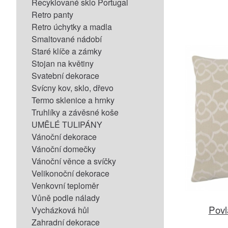
Recyklované sklo Portugal
Retro panty
Retro úchytky a madla
Smaltované nádobí
Staré klíče a zámky
Stojan na květiny
Svatební dekorace
Svícny kov, sklo, dřevo
Termo sklenice a hrnky
Truhlíky a závěsné koše
UMĚLÉ TULIPÁNY
Vánoční dekorace
Vánoční domečky
Vánoční věnce a svíčky
Velikonoční dekorace
Venkovní teploměr
Vůně podle nálady
Povl
Vycházková hůl
Zahradní dekorace