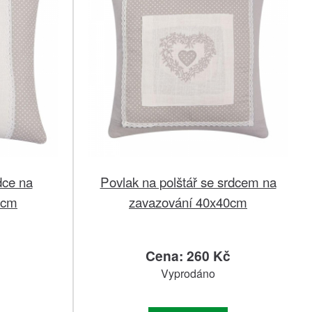
dce na
Povlak na polštář se srdcem na
0cm
zavazování 40x40cm
č
Cena: 260 Kč
Vyprodáno