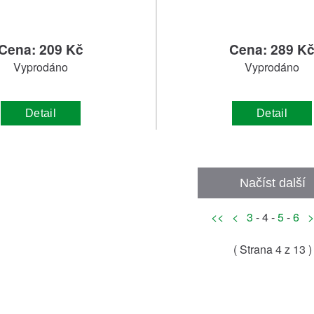
Cena: 209 Kč
Cena: 289 K
Vyprodáno
Vyprodáno
Detail
Detail
Načíst další
<<
<
3
- 4 -
5
-
6
>
( Strana
4
z 13 )