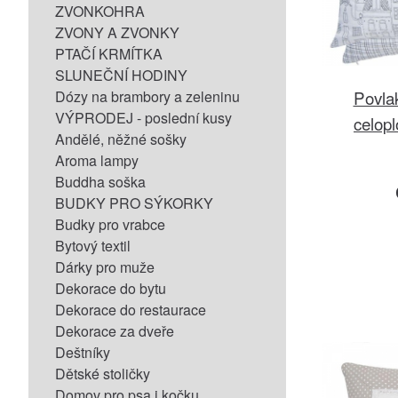
ZVONKOHRA
ZVONY A ZVONKY
PTAČÍ KRMÍTKA
SLUNEČNÍ HODINY
Povla
Dózy na brambory a zeleninu
VÝPRODEJ - poslední kusy
celop
Andělé, něžné sošky
Aroma lampy
Buddha soška
BUDKY PRO SÝKORKY
Budky pro vrabce
Bytový textil
Dárky pro muže
Dekorace do bytu
Dekorace do restaurace
Dekorace za dveře
Deštníky
Dětské stoličky
Domov pro psa i kočku