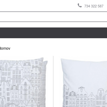
734 322 587
domov