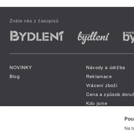
Znáte nás z časopisů
NOVINKY
Návody a údržba
Blog
Reklamace
Vrácení zboží
Cena a způsob doru
Kdo jsme
GPSR
Pou
Na t