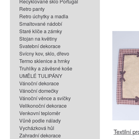
Recyklované sklo Portugal
Retro panty
Retro úchytky a madla
Smaltované nádobí
Staré klíče a zámky
Stojan na květiny
Svatební dekorace
Svícny kov, sklo, dřevo
Termo sklenice a hrnky
Truhlíky a závěsné koše
UMĚLÉ TULIPÁNY
Vánoční dekorace
Vánoční domečky
Vánoční věnce a svíčky
Velikonoční dekorace
Venkovní teploměr
Vůně podle nálady
Vycházková hůl
Textilní p
Zahradní dekorace