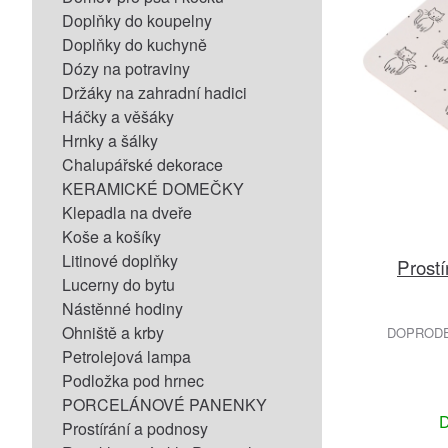
Doplňky do koupelny
Doplňky do kuchyně
Dózy na potraviny
Držáky na zahradní hadici
Háčky a věšáky
Hrnky a šálky
Chalupářské dekorace
KERAMICKÉ DOMEČKY
Klepadla na dveře
Koše a košíky
Litinové doplňky
Prostí
Lucerny do bytu
Nástěnné hodiny
Ohniště a krby
DOPRODEJ
Petrolejová lampa
Podložka pod hrnec
PORCELÁNOVÉ PANENKY
D
Prostírání a podnosy