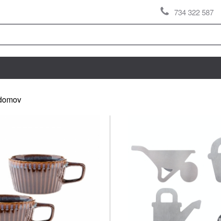
734 322 587
domov