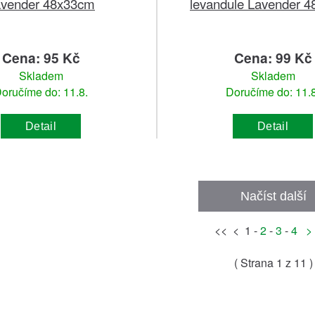
avender 48x33cm
levandule Lavender 
Cena: 95 Kč
Cena: 99 Kč
Skladem
Skladem
oručíme do: 11.8.
Doručíme do: 11.8
Detail
Detail
Načíst další
<< < 1 -
2
-
3
-
4
>
( Strana
1
z 11 )