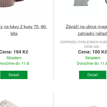
ky na kávu 2 kusy 70.-80.
Závaží na ubrus mag
léta
zahradní nářad
DOPRODEJ POSLEDNÍCH KUSŮ
CENA 206.-
Cena: 194 Kč
Cena: 100 K
Skladem
Skladem
oručíme do: 11.8.
Doručíme do: 11.8
Detail
Detail