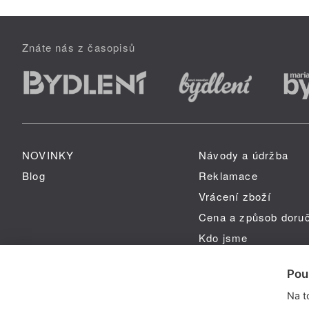
Znáte nás z časopisů
NOVINKY
Návody a údržba
Blog
Reklamace
Vrácení zboží
Cena a způsob doru
Kdo jsme
GPSR
Pou
Na t