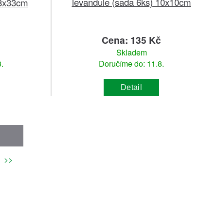
levandule (sada 6ks) 10x10cm
48x33cm
Cena: 135 Kč
Skladem
.
Doručíme do: 11.8.
Detail
>>