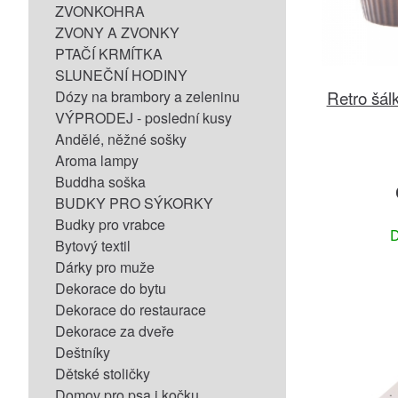
ZVONKOHRA
ZVONY A ZVONKY
PTAČÍ KRMÍTKA
SLUNEČNÍ HODINY
Retro šál
Dózy na brambory a zeleninu
VÝPRODEJ - poslední kusy
Andělé, něžné sošky
Aroma lampy
Buddha soška
BUDKY PRO SÝKORKY
Budky pro vrabce
D
Bytový textil
Dárky pro muže
Dekorace do bytu
Dekorace do restaurace
Dekorace za dveře
Deštníky
Dětské stoličky
Domov pro psa i kočku