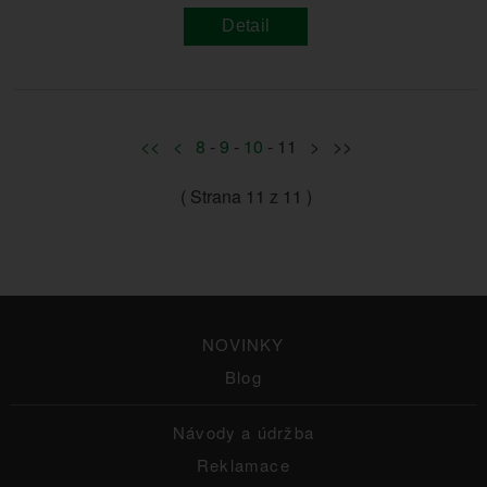
Detail
<<
<
8
-
9
-
10
- 11 > >>
( Strana
11
z 11 )
NOVINKY
Blog
Návody a údržba
Reklamace