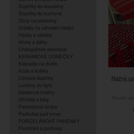
Doplňky do koupelny
Doplňky do kuchyně
Dózy na potraviny
Držáky na zahradní hadici
Háčky a věšáky
Hrnky a šálky
Chalupářské dekorace
KERAMICKÉ DOMEČKY
Klepadla na dveře
Koše a košíky
Režný ru
Litinové doplňky
Lucerny do bytu
Nástěnné hodiny
Původní ce
Ohniště a krby
Petrolejová lampa
Podložka pod hrnec
PORCELÁNOVÉ PANENKY
Prostírání a podnosy