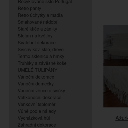
Recyklované sklo Portugal
Retro panty
Retro úchytky a madla
Smaltované nádobí
Staré klíče a zámky
Stojan na květiny
Svatební dekorace
Svícny kov, sklo, dřevo
Termo sklenice a hrnky
Truhlíky a závěsné koše
UMĚLÉ TULIPÁNY
Vánoční dekorace
Vánoční domečky
Vánoční věnce a svíčky
Velikonoční dekorace
Venkovní teploměr
Vůně podle nálady
Ažur
Vycházková hůl
Zahradní dekorace