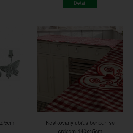
Detail
yz 5cm
Kostkovaný ubrus běhoun se
srdcem 140x45cm