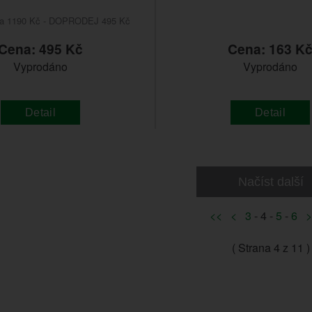
na 1190 Kč - DOPRODEJ 495 Kč
Cena: 495 Kč
Cena: 163 K
Vyprodáno
Vyprodáno
Detail
Detail
Načíst další
<<
<
3
- 4 -
5
-
6
>
( Strana
4
z 11 )