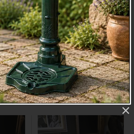
tůl drobné
Režný ručně tkaný ubrus fialový
m
140x160cm
 KUSY
Původní cena 1930.- DOPRODEJ 595.-
č
Cena: 595 Kč
Vyprodáno
Detail