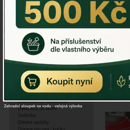
ZVONKOHRA
ZVONY A ZVONKY
PTAČÍ KRMÍTKA
SLUNEČNÍ HODINY
Korkové 
Dózy na brambory a zeleninu
VÝPRODEJ - poslední kusy
29
Andělé, něžné sošky
UVED
Aroma lampy
Buddha soška
BUDKY PRO SÝKORKY
Budky pro vrabce
Bytový textil
Dárky pro muže
Dekorace do bytu
Dekorace do restaurace
Zahradní sloupek na vodu - veřejná výlevka
Dekorace za dveře
Deštníky
Dětské stoličky
Domov pro psa i kočku