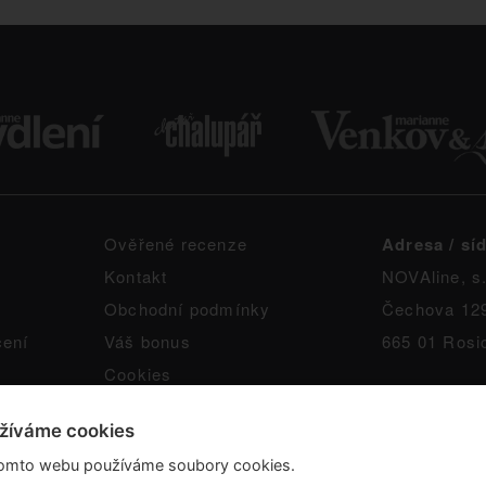
Ověřené recenze
Adresa / síd
Kontakt
NOVAline, s.
Obchodní podmínky
Čechova 12
čení
Váš bonus
665 01 Rosi
Cookies
žíváme cookies
omto webu používáme soubory cookies.