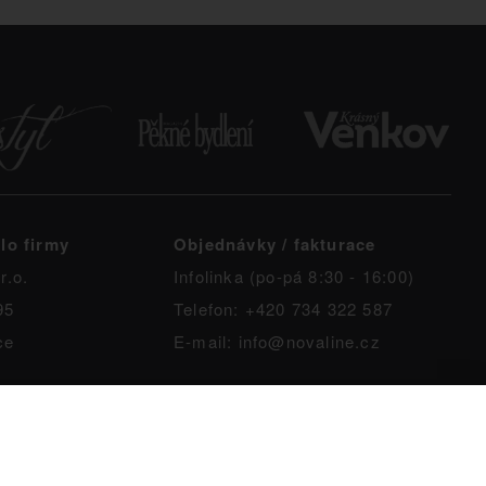
lo firmy
Objednávky / fakturace
r.o.
Infolinka (po-pá 8:30 - 16:00)
95
Telefon: +420 734 322 587
ce
E-mail: info@novaline.cz