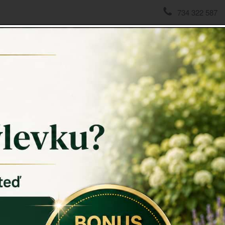
734 322 587
domov