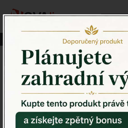
Vyberte si kategorii:
NOVINKY
PÍTKO PRO PTÁKY
Venkovský 
ZAHRADNÍ SOCHY
ZAHRADNÍ UMYVADLA
PTAČÍ BUDKY
Litinové škrabáky na boty
ROHOŽKY A ŠKRABADLA
VENKOVNÍ HODINY
DEKORACE NA HROB
RETRO KONZOLE
Domovní čísla - litina
DEKORACE NA ZEĎ