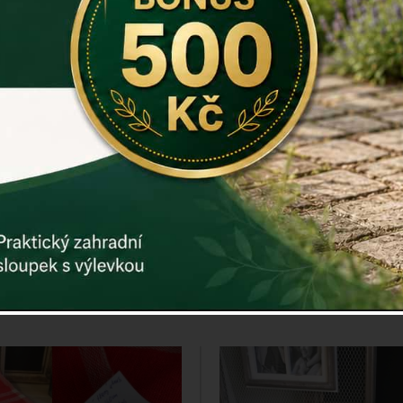
prostírání na stůl srdce
Korkové prostírání na s
x21cm (sada 2ks)
srdce 29x21c
ENÁ CENA ZA DVA KUSY
UVEDENÁ CENA ZA DVA
Cena: 160 Kč
Cena: 189 K
Vyprodáno
Vyprodáno
Detail
Detail