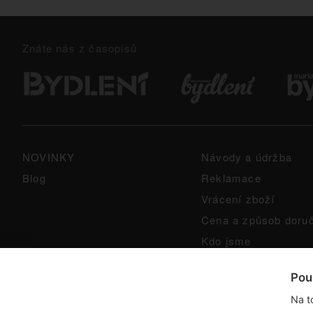
Znáte nás z časopisů
NOVINKY
Návody a údržba
Blog
Reklamace
Vrácení zboží
Cena a způsob doru
Kdo jsme
GPSR
Pou
Na t