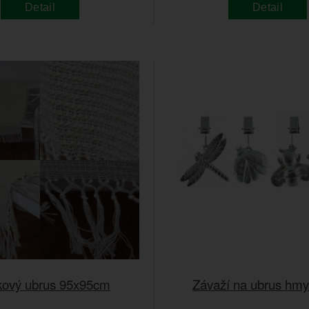
Detail
Detail
kový ubrus 95x95cm
Závaží na ubrus hm