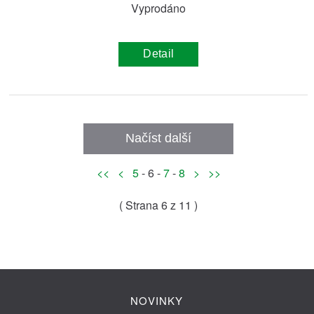
Vyprodáno
Detail
Načíst další
<<
<
5
- 6 -
7
-
8
>
>>
( Strana
6
z 11 )
NOVINKY