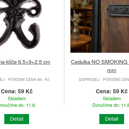
na klíče 6,5×9×2,5 cm
Cedulka NO SMOKING 
mm
J - PŮVODNÍ CENA 89.- Kč
DOPRODEJ - PŮVODNÍ CENA
Cena: 59 Kč
Cena: 59 Kč
Skladem
Skladem
oručíme do: 11.8.
Doručíme do: 11.8
Detail
Detail