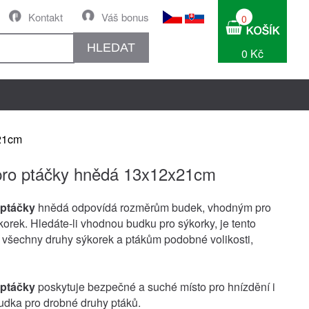
Kontakt
Váš bonus
0
HLEDAT
0 Kč
21cm
pro ptáčky hnědá 13x12x21cm
 ptáčky
hnědá odpovídá rozměrům budek, vhodným pro
korek. Hledáte-li vhodnou budku pro sýkorky, je tento
 všechny druhy sýkorek a ptákům podobné volikosti,
 ptáčky
poskytuje bezpečné a suché místo pro hnízdění i
dka pro drobné druhy ptáků.