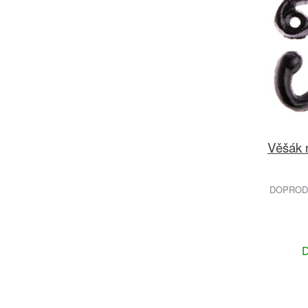
Věšák 
DOPRODE
D