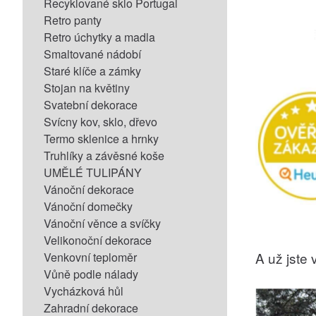
Recyklované sklo Portugal
Retro panty
Retro úchytky a madla
Smaltované nádobí
Staré klíče a zámky
Stojan na květiny
Svatební dekorace
Svícny kov, sklo, dřevo
Termo sklenice a hrnky
Truhlíky a závěsné koše
UMĚLÉ TULIPÁNY
Vánoční dekorace
Vánoční domečky
Vánoční věnce a svíčky
Velikonoční dekorace
A už jste v
Venkovní teploměr
Vůně podle nálady
Vycházková hůl
Zahradní dekorace