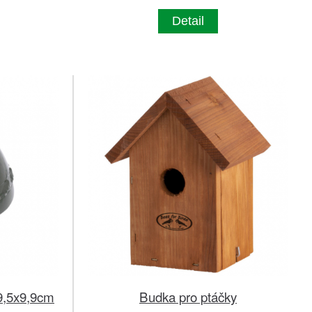
Detail
9,5x9,9cm
Budka pro ptáčky