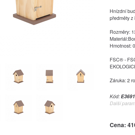
Hnízdní bud
předměty z
Rozměry: 
Materiál:Bo
Hmotnost: 0
FSC® - FS
EKOLOGIC
Záruka: 2 r
Kód:
E3691
Další param
Cena: 41