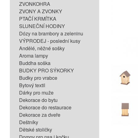
ZVONKOHRA
ZVONY A ZVONKY
PTAČÍ KRMÍTKA
SLUNEČNÍ HODINY
Dózy na brambory a zeleninu
VÝPRODEJ - poslední kusy
Andělé, něžné sošky
Aroma lampy
Buddha soška
BUDKY PRO SÝKORKY
Budky pro vrabce
Bytový textil
Dárky pro muže
Dekorace do bytu
Dekorace do restaurace
Dekorace za dveře
Deštníky
Dětské stoličky
Domov pro psa i kočku