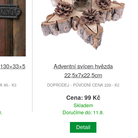
130×33×5
Adventní svícen hvězda
22,5x7x22,5cm
 95.- Kč
DOPRODEJ - PŮVODNÍ CENA 229.- Kč
Cena: 99 Kč
Skladem
.
Doručíme do: 11.8.
Detail