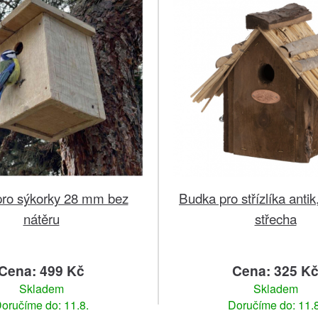
ro sýkorky 28 mm bez
Budka pro střízlíka anti
nátěru
střecha
Cena: 499 Kč
Cena: 325 K
Skladem
Skladem
oručíme do: 11.8.
Doručíme do: 11.8