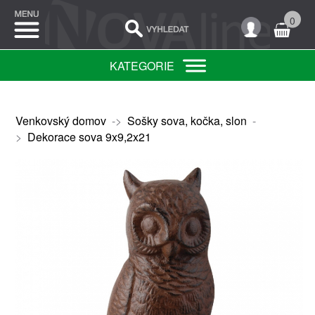
0
KATEGORIE
Venkovský domov
->
Sošky sova, kočka, slon
-
>
Dekorace sova 9x9,2x21