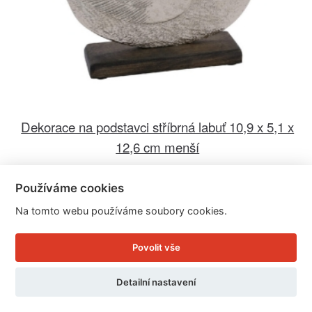
Dekorace na podstavci stříbrná labuť 10,9 x 5,1 x
12,6 cm menší
DOPRODEJ - PŮVODNÍ CENA 275.- Kč
Používáme cookies
Cena: 50 Kč
Na tomto webu používáme soubory cookies.
Skladem
Doručíme do: 11.8.
Povolit vše
Detail
Detailní nastavení