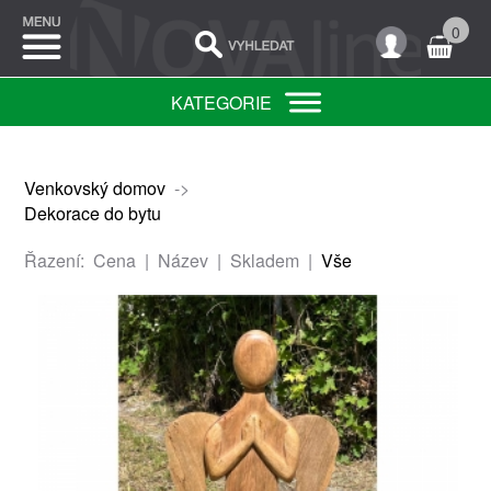
0
KATEGORIE
Venkovský domov
->
Dekorace do bytu
Řazení:
Cena
|
Název
|
Skladem
|
Vše