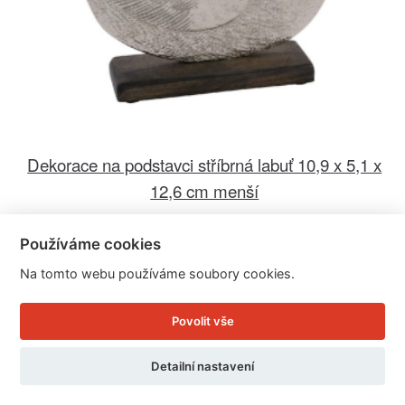
Dekorace na podstavci stříbrná labuť 10,9 x 5,1 x
12,6 cm menší
DOPRODEJ - PŮVODNÍ CENA 275.- Kč
Používáme cookies
Cena: 50 Kč
Na tomto webu používáme soubory cookies.
Skladem
Doručíme do: 11.8.
Povolit vše
Detail
Detailní nastavení