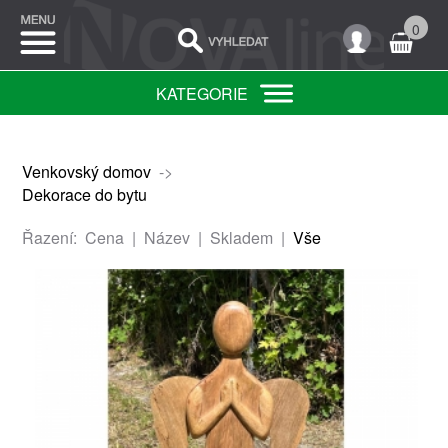
0
KATEGORIE
Venkovský domov
->
Dekorace do bytu
Řazení:
Cena
|
Název
|
Skladem
|
Vše