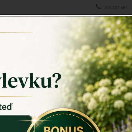
734 322 587
domov
->
Doplňky do koupelny