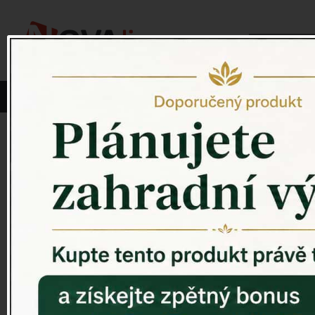
Vyberte si kategorii:
NOVINKY
PÍTKO PRO PTÁKY
Venkovský 
ZAHRADNÍ SOCHY
ZAHRADNÍ UMYVADLA
PTAČÍ BUDKY
Litinové škrabáky na boty
ROHOŽKY A ŠKRABADLA
VENKOVNÍ HODINY
DEKORACE NA HROB
RETRO KONZOLE
Domovní čísla - litina
DEKORACE NA ZEĎ