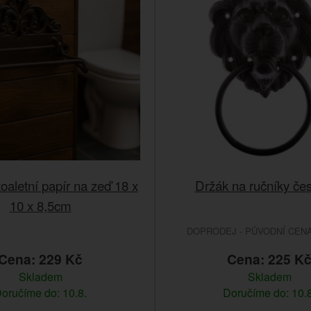
oaletní papír na zeď 18 x
Držák na ručníky čes
10 x 8,5cm
DOPRODEJ - PŮVODNÍ CENA 
Cena: 229 Kč
Cena: 225 K
Skladem
Skladem
oručíme do: 10.8.
Doručíme do: 10.8