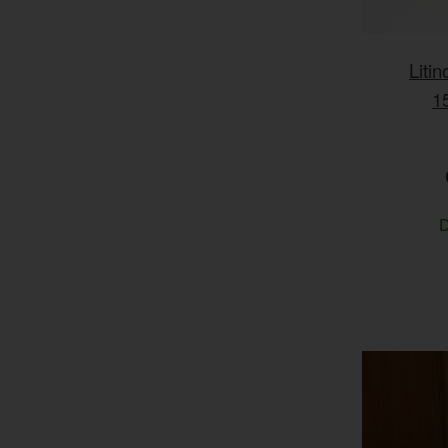
Liti
1
D