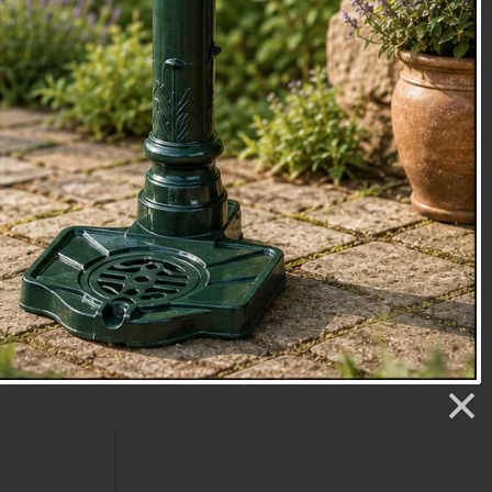
 srdíčky
Doplňky do koupelny Industrial
 - PŮVODNÍ
DOPRODEJ POSLEDNÍCH KUSŮ - PŮVODNÍ
CENA 482.-
č
Cena: 179 Kč
Skladem
.
Doručíme do: 10.8.
Detail