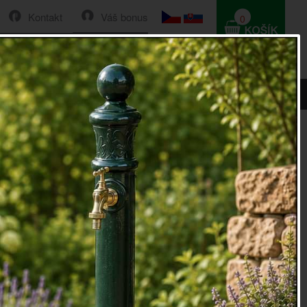
Kontakt
Váš bonus
0
HLEDAT
0 Kč
Řazení:
Cena
|
Název
|
Skladem
|
Vše