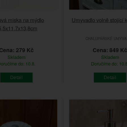
nová miska na mýdlo
Umyvadlo volně stojící 
5,5x11,7x13,8cm
CHALUPÁŘSKÉ UMYV
Cena: 279 Kč
Cena: 849 K
Skladem
Skladem
oručíme do: 10.8.
Doručíme do: 10.8
Detail
Detail