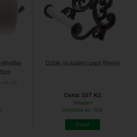
 větvička
Držák na toaletní papír litinový
0,5cm
345.- Kč
č
Cena: 557 Kč
Skladem
.
Doručíme do: 10.8.
Detail