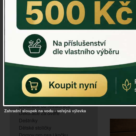
ZVONKOHRA
ZVONY A ZVONKY
PTAČÍ KRMÍTKA
SLUNEČNÍ HODINY
Stojan na 
Dózy na brambory a zeleninu
VÝPRODEJ - poslední kusy
Andělé, něžné sošky
DOPRODEJ 
Aroma lampy
Buddha soška
BUDKY PRO SÝKORKY
Budky pro vrabce
D
Bytový textil
Dárky pro muže
Dekorace do bytu
Dekorace do restaurace
Zahradní sloupek na vodu - veřejná výlevka
Dekorace za dveře
Deštníky
Dětské stoličky
Domov pro psa i kočku