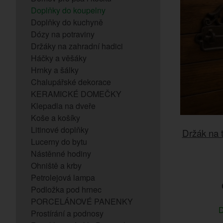
Doplňky do koupelny
Doplňky do kuchyně
Dózy na potraviny
Držáky na zahradní hadici
Háčky a věšáky
Hrnky a šálky
Chalupářské dekorace
KERAMICKÉ DOMEČKY
Klepadla na dveře
Koše a košíky
Litinové doplňky
Držák na t
Lucerny do bytu
Nástěnné hodiny
Ohniště a krby
Petrolejová lampa
Podložka pod hrnec
PORCELÁNOVÉ PANENKY
D
Prostírání a podnosy