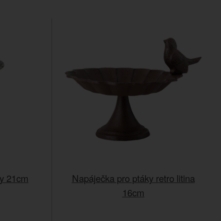
áky 21cm
Napáječka pro ptáky retro litina
16cm