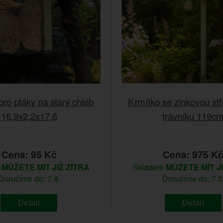
pro ptáky na starý chléb
Krmítko se zinkovou st
16,9x2,2x17,6
trávníku 119c
Cena: 95 Kč
Cena: 975 K
m
MŮŽETE MÍT JIŽ ZÍTRA
Skladem
MŮŽETE MÍT J
Doručíme do: 7.8.
Doručíme do: 7.8
Detail
Detail