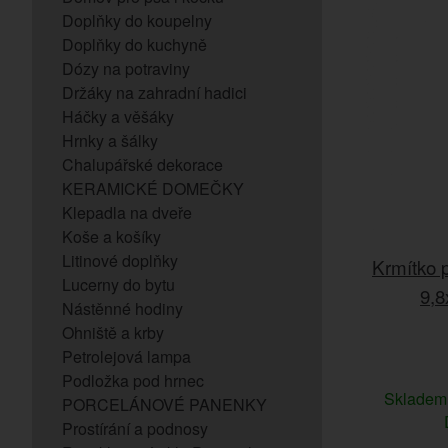
Doplňky do koupelny
Doplňky do kuchyně
Dózy na potraviny
Držáky na zahradní hadici
Háčky a věšáky
Hrnky a šálky
Chalupářské dekorace
KERAMICKÉ DOMEČKY
Klepadla na dveře
Koše a košíky
Litinové doplňky
Krmítko p
Lucerny do bytu
9,8
Nástěnné hodiny
Ohniště a krby
Petrolejová lampa
Podložka pod hrnec
Sklade
PORCELÁNOVÉ PANENKY
Prostírání a podnosy