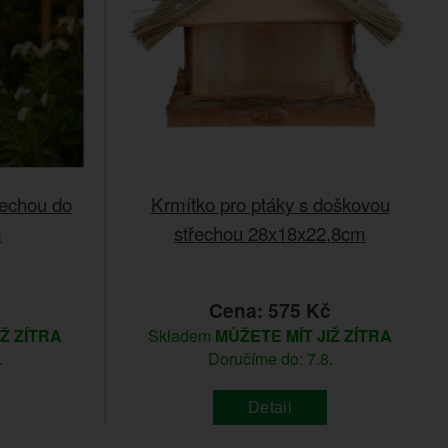
řechou do
Krmítko pro ptáky s doškovou
m
střechou 28x18x22,8cm
č
Cena: 575 Kč
IŽ ZÍTRA
Skladem
MŮŽETE MÍT JIŽ ZÍTRA
.
Doručíme do: 7.8.
Detail