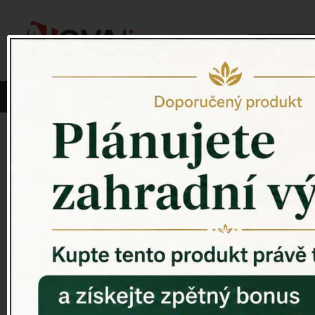
Vyberte si kategorii:
NOVINKY
PÍTKO PRO PTÁKY
Venkovský 
ZAHRADNÍ SOCHY
ZAHRADNÍ UMYVADLA
PTAČÍ BUDKY
Litinové škrabáky na boty
ROHOŽKY A ŠKRABADLA
VENKOVNÍ HODINY
DEKORACE NA HROB
RETRO KONZOLE
Domovní čísla - litina
DEKORACE NA ZEĎ