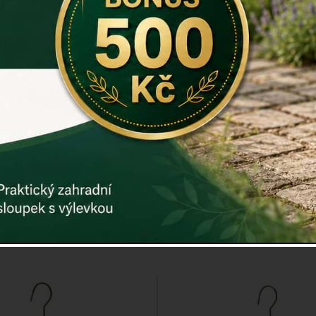
ástěnné půlkulaté litina
Litinové nástěnné kr
3,6x12,3x24,4cm
ptáčkem 18x18x1
Cena: 829 Kč
Cena: 419 K
m
MŮŽETE MÍT JIŽ ZÍTRA
Skladem
MŮŽETE MÍT J
Doručíme do: 7.8.
Doručíme do: 7.8
Detail
Detail