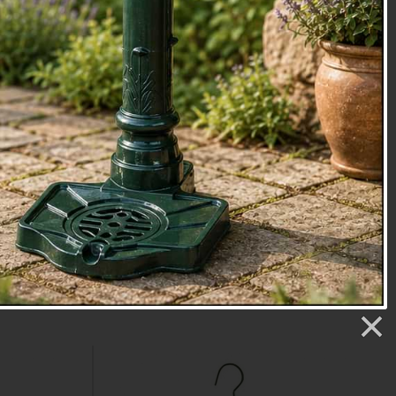
mítko s
Krmítko na lojové koule
0cm
9,8x7,7x35,2cm typ4
č
Cena: 99 Kč
IŽ ZÍTRA
Skladem
MŮŽETE MÍT JIŽ ZÍTRA
.
Doručíme do: 7.8.
Detail