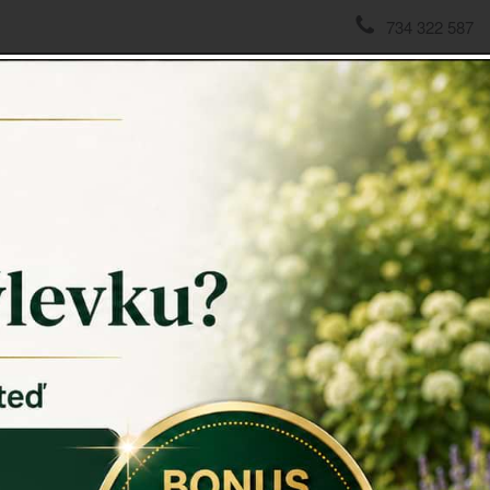
734 322 587
domov
->
PTAČÍ KRMÍTKA