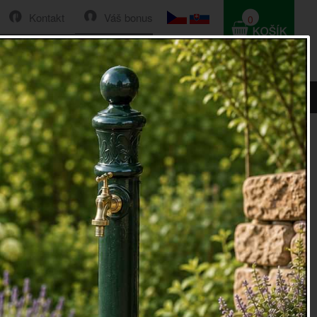
Kontakt
Váš bonus
0
HLEDAT
0 Kč
Řazení:
Cena
|
Název
|
Skladem
|
Vše