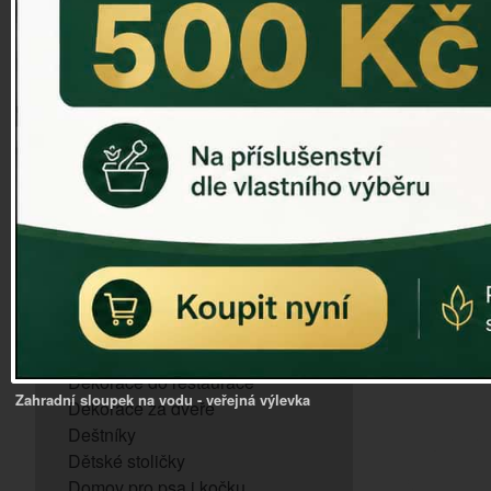
ZVONKOHRA
ZVONY A ZVONKY
PTAČÍ KRMÍTKA
SLUNEČNÍ HODINY
Krmítko n
Dózy na brambory a zeleninu
VÝPRODEJ - poslední kusy
2
Andělé, něžné sošky
Aroma lampy
Buddha soška
BUDKY PRO SÝKORKY
Sklade
Budky pro vrabce
Bytový textil
Dárky pro muže
Dekorace do bytu
Dekorace do restaurace
Zahradní sloupek na vodu - veřejná výlevka
Dekorace za dveře
Deštníky
Dětské stoličky
Domov pro psa i kočku