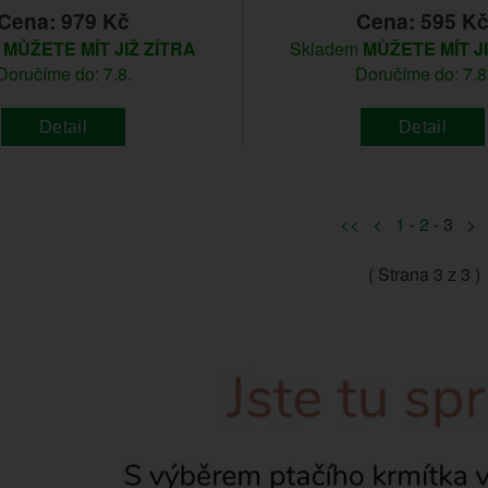
Cena: 979 Kč
Cena: 595 K
m
MŮŽETE MÍT JIŽ ZÍTRA
Skladem
MŮŽETE MÍT J
Doručíme do: 7.8.
Doručíme do: 7.8
Detail
Detail
<<
<
1
-
2
- 3 >
( Strana
3
z 3 )