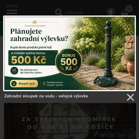
0
KATEGORIE
Venkovský domov
->
Ručně tkané ubrusy
Řazení:
Cena
|
Název
|
Skladem
|
Vše
Zahradní sloupek na vodu - veřejná výlevka