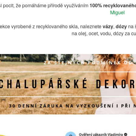
i pocit, že pomáháme přírodě využíváním
100% recyklovaného
Miguel
lekce vyrobené z recyklovaného skla, naleznete
vázy
,
dózy
na š
na olej, ocet, vodu, dózy za cu