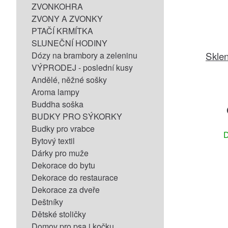
ZVONKOHRA
ZVONY A ZVONKY
PTAČÍ KRMÍTKA
SLUNEČNÍ HODINY
Sklen
Dózy na brambory a zeleninu
VÝPRODEJ - poslední kusy
Andělé, něžné sošky
Aroma lampy
Buddha soška
BUDKY PRO SÝKORKY
Budky pro vrabce
D
Bytový textil
Dárky pro muže
Dekorace do bytu
Dekorace do restaurace
Dekorace za dveře
Deštníky
Dětské stoličky
Domov pro psa i kočku