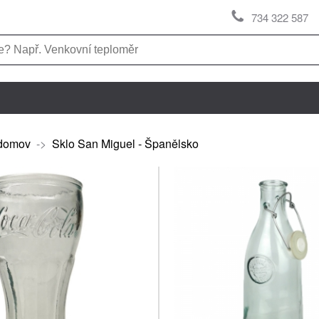
734 322 587
domov
->
Sklo San Miguel - Španělsko