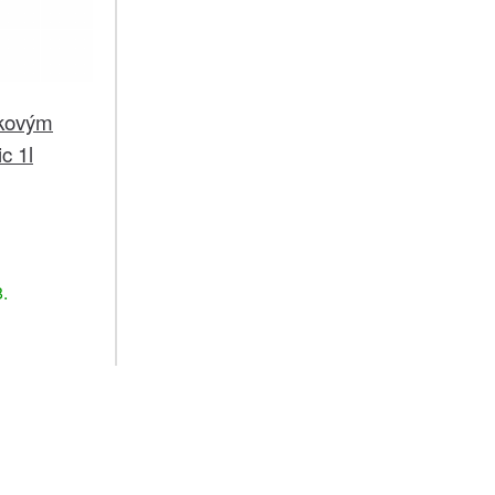
ákovým
c 1l
č
.