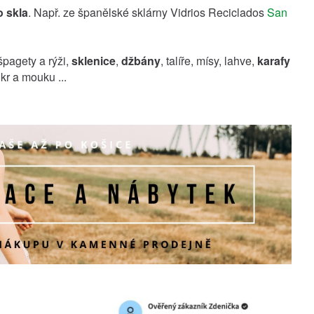
 skla
. Např. ze španělské sklárny Vidrios Reciclados
San
pagety a rýži,
sklenice
,
džbány
, talíře, mísy, lahve,
karafy
kr a mouku ...