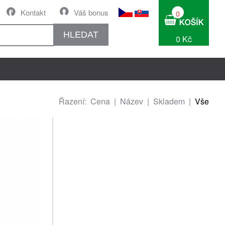
Kontakt
Váš bonus
0
HLEDAT
0 Kč
Řazení:
Cena
|
Název
|
Skladem
|
Vše