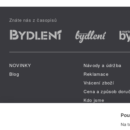
Znáte nás z časopisů
NOVINKY
Návody a údržba
Blog
Reklamace
Vrácení zboží
Cena a způsob doru
Kdo jsme
GPSR
Pou
Na t