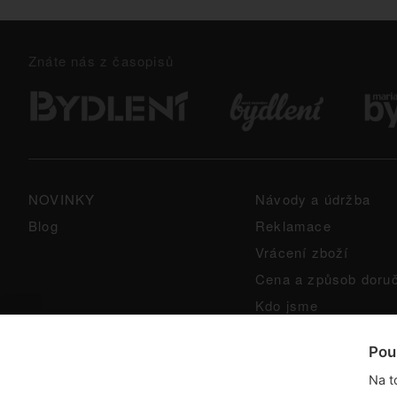
Znáte nás z časopisů
NOVINKY
Návody a údržba
Blog
Reklamace
Vrácení zboží
Cena a způsob doru
Kdo jsme
GPSR
Pou
Na t