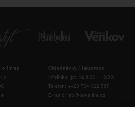
lo firmy
Objednávky / fakturace
r.o.
Infolinka (po-pá 8:30 - 16:00)
95
Telefon: +420 734 322 587
ce
E-mail: info@novaline.cz