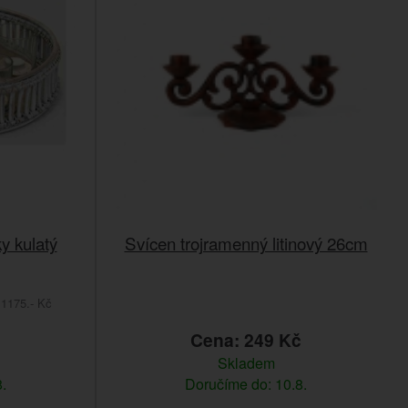
y kulatý
Svícen trojramenný litinový 26cm
1175.- Kč
č
Cena: 249 Kč
Skladem
.
Doručíme do: 10.8.