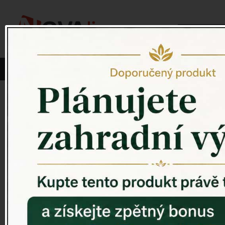
Vyberte si kategorii:
NOVINKY
PÍTKO PRO PTÁKY
Venkovský 
ZAHRADNÍ SOCHY
ZAHRADNÍ UMYVADLA
PTAČÍ BUDKY
Litinové škrabáky na boty
ROHOŽKY A ŠKRABADLA
VENKOVNÍ HODINY
DEKORACE NA HROB
RETRO KONZOLE
Domovní čísla - litina
DEKORACE NA ZEĎ