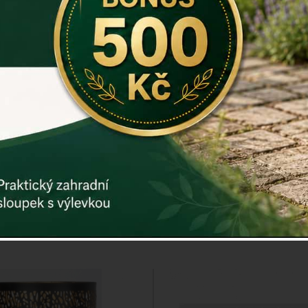
šiška 14,3x13,5x10,7cm
Svícen na čajovou svíč
12,2x13,5x6,8c
Cena: 575 Kč
Cena: 375 K
Skladem
Skladem
oručíme do: 10.8.
Doručíme do: 10.8
Detail
Detail