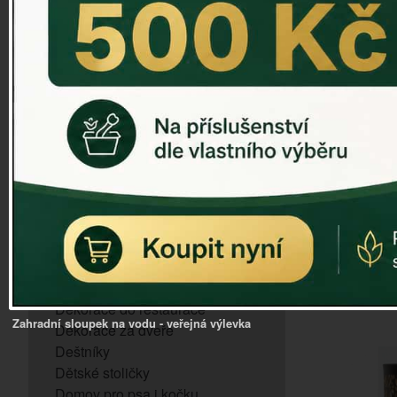
ZVONKOHRA
ZVONY A ZVONKY
PTAČÍ KRMÍTKA
SLUNEČNÍ HODINY
Svícen 
Dózy na brambory a zeleninu
VÝPRODEJ - poslední kusy
Andělé, něžné sošky
Aroma lampy
Buddha soška
BUDKY PRO SÝKORKY
Budky pro vrabce
D
Bytový textil
Dárky pro muže
Dekorace do bytu
Dekorace do restaurace
Zahradní sloupek na vodu - veřejná výlevka
Dekorace za dveře
Deštníky
Dětské stoličky
Domov pro psa i kočku