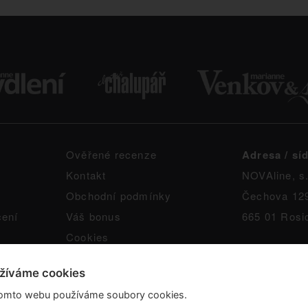
Ověřené recenze
Adresa / síd
Kontakt
NOVAline, s.
Obchodní podmínky
Čechova 12
čení
Váš bonus
665 01 Rosi
Cookies
žíváme cookies
omto webu používáme soubory cookies.