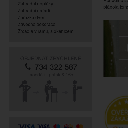
Pohodlně se
Zahradní doplňky
plápolající
Zahradní nářadí
Zarážka dveří
Závěsné dekorace
Zrcadla v rámu, s okenicemi