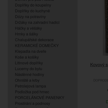
Doplňky do koupelny
Doplňky do kuchyně
Dózy na potraviny
Držáky na zahradní hadici
Háčky a věšáky
Hrnky a šálky
Chalupářské dekorace
KERAMICKÉ DOMEČKY
Klepadla na dveře
Koše a košíky
Litinové doplňky
Kovový s
Lucerny do bytu
Nástěnné hodiny
Ohniště a krby
DOPRODEJ
Petrolejová lampa
Podložka pod hrnec
PORCELÁNOVÉ PANENKY
D
Prostírání a podnosy