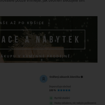
ovatele pouze vnímejte, jak uvolněn sledujete svit