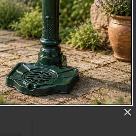
ku šiška
Luxusní svícen srdce 52cm
m
DOPRODEJ POSLEDNÍCH KUSŮ - PŮVODNÍ
CENA 2199.-
č
Cena: 999 Kč
Skladem
.
Doručíme do: 10.8.
Detail