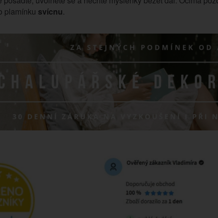
 posaďte, uvolněte se a nechte myšlenky běžet dál. Očima pozor
ho plamínku
svícnu
.