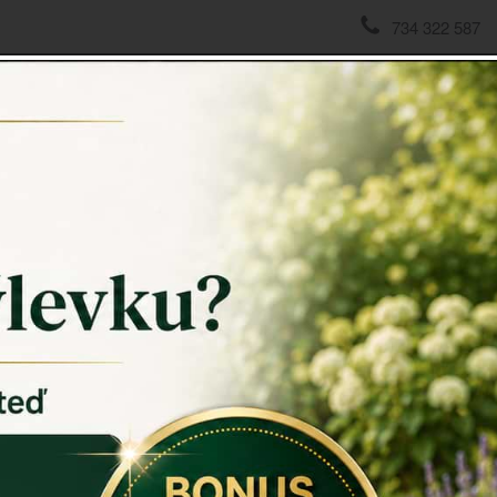
734 322 587
domov
->
Svícny kov, sklo, dřevo