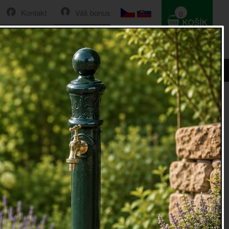
Kontakt
Váš bonus
0
HLEDAT
0 Kč
Řazení:
Cena
|
Název
|
Skladem
|
Vše