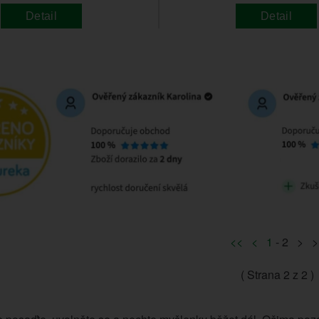
Detail
Detail
<<
<
1
- 2 > >
( Strana
2
z 2 )