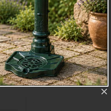
ku šiška
Luxusní svícen srdce 52cm
m
DOPRODEJ POSLEDNÍCH KUSŮ - PŮVODNÍ
CENA 2199.-
č
Cena: 999 Kč
Skladem
.
Doručíme do: 10.8.
Detail