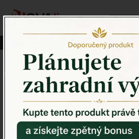
Vyberte si kategorii:
NOVINKY
PÍTKO PRO PTÁKY
Venkovský 
ZAHRADNÍ SOCHY
ZAHRADNÍ UMYVADLA
PTAČÍ BUDKY
Litinové škrabáky na boty
ROHOŽKY A ŠKRABADLA
VENKOVNÍ HODINY
DEKORACE NA HROB
RETRO KONZOLE
Domovní čísla - litina
DEKORACE NA ZEĎ