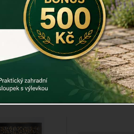
šiška 14,3x13,5x10,7cm
Svícen na čajovou svíč
12,2x13,5x6,8c
Cena: 575 Kč
Cena: 375 K
Skladem
Skladem
oručíme do: 10.8.
Doručíme do: 10.8
Detail
Detail