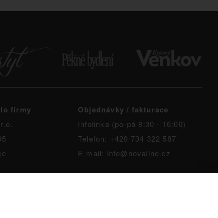
lo firmy
Objednávky / fakturace
r.o.
Infolinka (po-pá 8:30 - 16:00)
95
Telefon: +420 734 322 587
ce
E-mail: info@novaline.cz