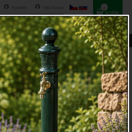
Kontakt
Váš bonus
0
HLEDAT
0 Kč
Řazení:
Cena
|
Název
|
Skladem
|
Vše