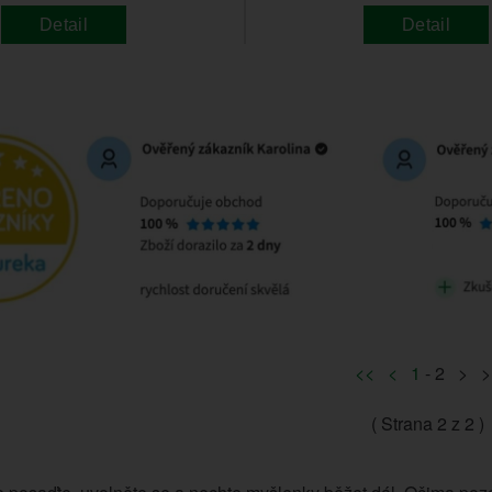
Detail
Detail
<<
<
1
- 2 > >
( Strana
2
z 2 )