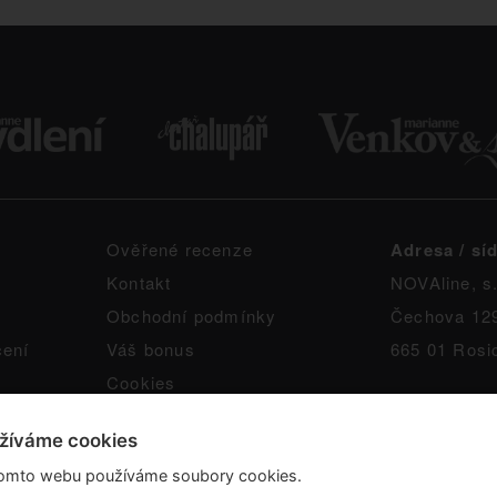
Ověřené recenze
Adresa / síd
Kontakt
NOVAline, s.
Obchodní podmínky
Čechova 12
čení
Váš bonus
665 01 Rosi
Cookies
žíváme cookies
omto webu používáme soubory cookies.