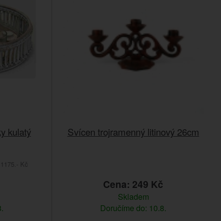
y kulatý
Svícen trojramenný litinový 26cm
1175.- Kč
č
Cena: 249 Kč
Skladem
.
Doručíme do: 10.8.