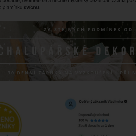
 posaďte, uvolněte se a nechte myšlenky běžet dál. Očima pozor
ho plamínku
svícnu
.