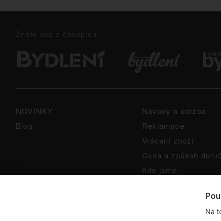
Znáte nás z časopisů
NOVINKY
Návody a údržba
Blog
Reklamace
Vrácení zboží
Cena a způsob doru
Kdo jsme
GPSR
Pou
Na t