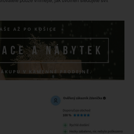
ovatele pouze vnímejte, jak uvolněn sledujete svit