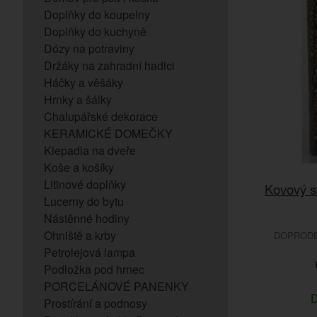
Doplňky do koupelny
Doplňky do kuchyně
Dózy na potraviny
Držáky na zahradní hadici
Háčky a věšáky
Hrnky a šálky
Chalupářské dekorace
KERAMICKÉ DOMEČKY
Klepadla na dveře
Koše a košíky
Litinové doplňky
Kovový s
Lucerny do bytu
Nástěnné hodiny
Ohniště a krby
DOPRODEJ
Petrolejová lampa
Podložka pod hrnec
PORCELÁNOVÉ PANENKY
D
Prostírání a podnosy