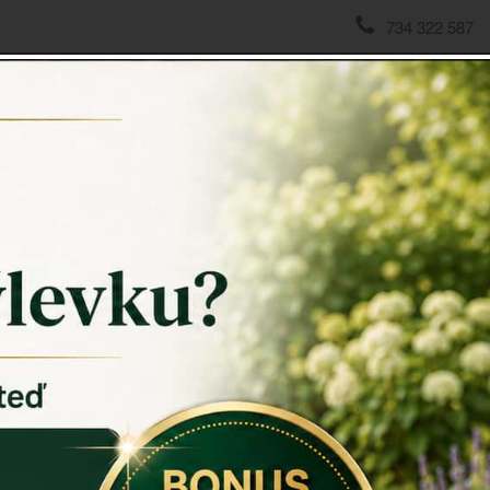
734 322 587
domov
->
Svícny kov, sklo, dřevo