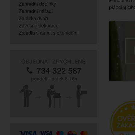
Pohodlně se
Zahradní doplňky
plápolající
Zahradní nářadí
Zarážka dveří
Závěsné dekorace
Zrcadla v rámu, s okenicemi