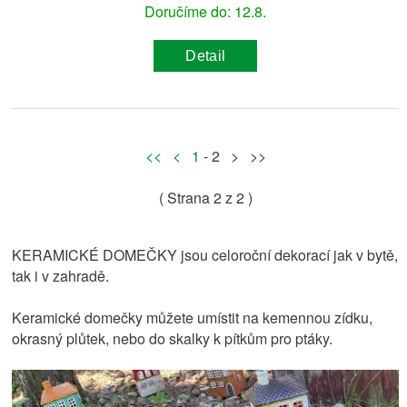
Doručíme do: 12.8.
Detail
<<
<
1
- 2 > >>
( Strana
2
z 2 )
KERAMICKÉ DOMEČKY jsou celoroční dekorací jak v bytě,
tak i v zahradě.
Keramické domečky můžete umístit na kemennou zídku,
okrasný plůtek, nebo do skalky k pítkům pro ptáky.