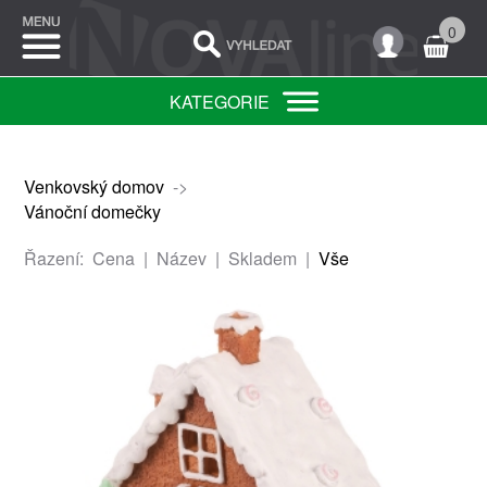
0
KATEGORIE
Venkovský domov
->
Vánoční domečky
Řazení:
Cena
|
Název
|
Skladem
|
Vše