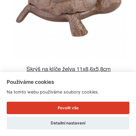
Skrýš na klíče želva 11x8,6x5,8cm
Používáme cookies
Cena: 179 Kč
Na tomto webu používáme soubory cookies.
Skladem
Doručíme do: 12.8.
Povolit vše
Detail
Detailní nastavení