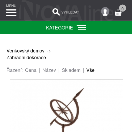
0
KATEGORIE
Venkovský domov
->
Zahradní dekorace
Řazení:
Cena
|
Název
|
Skladem
|
Vše