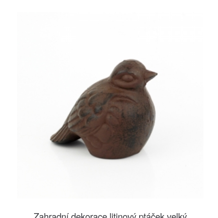
Zahradní dekorace litinový ptáček velký