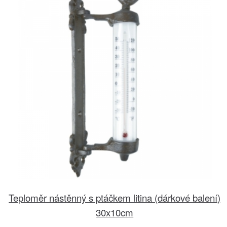
Teploměr nástěnný s ptáčkem litina (dárkové balení)
30x10cm