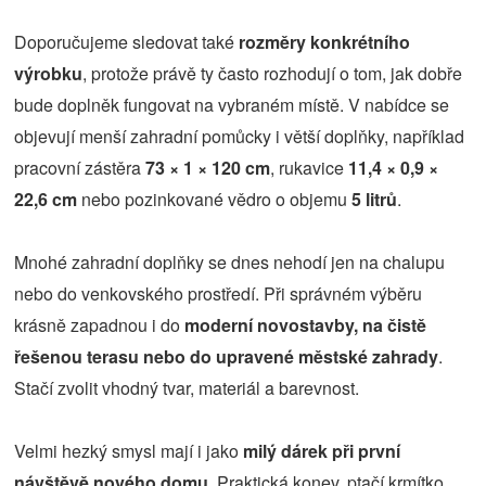
Doporučujeme sledovat také
rozměry konkrétního
výrobku
, protože právě ty často rozhodují o tom, jak dobře
bude doplněk fungovat na vybraném místě. V nabídce se
objevují menší zahradní pomůcky i větší doplňky, například
pracovní zástěra
73 × 1 × 120 cm
, rukavice
11,4 × 0,9 ×
22,6 cm
nebo pozinkované vědro o objemu
5 litrů
.
Mnohé zahradní doplňky se dnes nehodí jen na chalupu
nebo do venkovského prostředí. Při správném výběru
krásně zapadnou i do
moderní novostavby, na čistě
řešenou terasu nebo do upravené městské zahrady
.
Stačí zvolit vhodný tvar, materiál a barevnost.
Velmi hezký smysl mají i jako
milý dárek při první
návštěvě nového domu
. Praktická konev, ptačí krmítko,