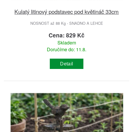
Kulatý litinový podstavec pod květináč 33cm
NOSNOST až 88 Kg - SNADNO A LEHCE
Cena: 829 Kč
Skladem
Doručíme do: 11.8.
Detail