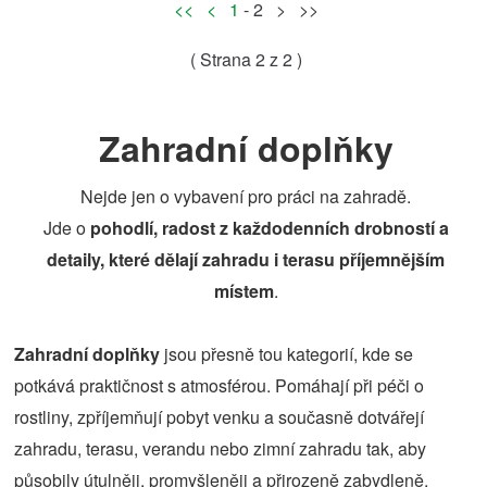
<<
<
1
- 2 > >>
( Strana
2
z 2 )
Zahradní doplňky
Nejde jen o vybavení pro práci na zahradě.
Jde o
pohodlí, radost z každodenních drobností a
detaily, které dělají zahradu i terasu příjemnějším
místem
.
Zahradní doplňky
jsou přesně tou kategorií, kde se
potkává praktičnost s atmosférou. Pomáhají při péči o
rostliny, zpříjemňují pobyt venku a současně dotvářejí
zahradu, terasu, verandu nebo zimní zahradu tak, aby
působily útulněji, promyšleněji a přirozeně zabydleně.