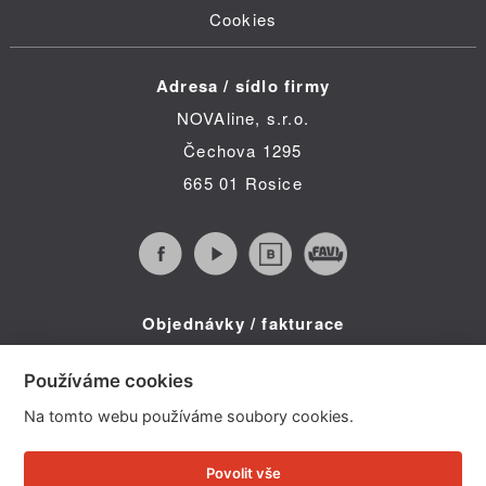
Cookies
Adresa / sídlo firmy
NOVAline, s.r.o.
Čechova 1295
665 01 Rosice
Objednávky / fakturace
Infolinka (po-pá 8:30 - 16:00)
Používáme cookies
Telefon: +420 734 322 587
Na tomto webu používáme soubory cookies.
E-mail: info@novaline.cz
Povolit vše