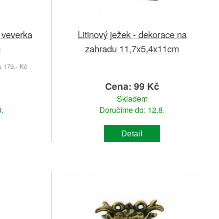
 veverka
Litinový ježek - dekorace na
m
zahradu 11,7x5,4x11cm
179.- Kč
Cena: 99 Kč
Skladem
.
Doručíme do: 12.8.
Detail