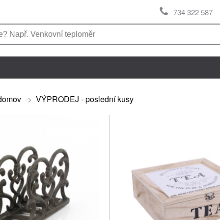
734 322 587
domov
->
VÝPRODEJ - poslední kusy