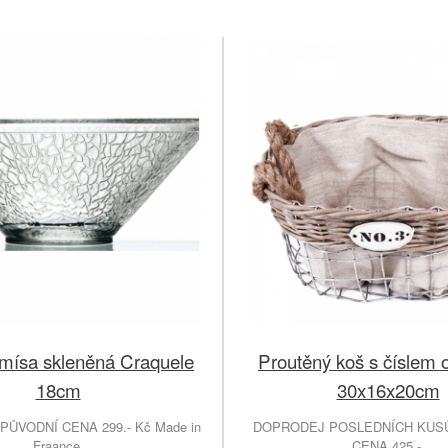
 mísa skleněná Craquele
Proutěný koš s číslem 
18cm
30x16x20cm
PŮVODNÍ CENA 299.- Kč Made in
DOPRODEJ POSLEDNÍCH KUSŮ
Fraance
CENA 425.-