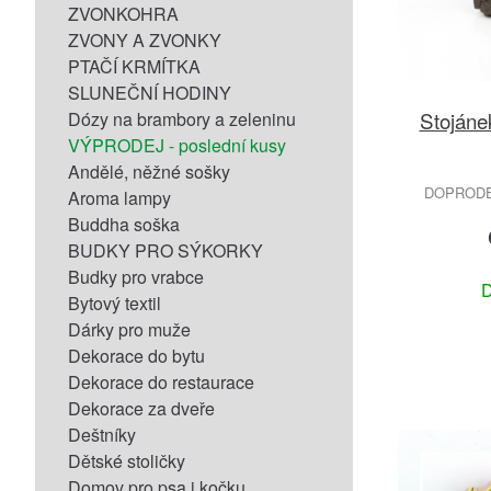
ZVONKOHRA
ZVONY A ZVONKY
PTAČÍ KRMÍTKA
SLUNEČNÍ HODINY
Stojáne
Dózy na brambory a zeleninu
VÝPRODEJ - poslední kusy
Andělé, něžné sošky
DOPRODEJ
Aroma lampy
Buddha soška
BUDKY PRO SÝKORKY
Budky pro vrabce
D
Bytový textil
Dárky pro muže
Dekorace do bytu
Dekorace do restaurace
Dekorace za dveře
Deštníky
Dětské stoličky
Domov pro psa i kočku