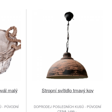
ovál malý
Stropní svítidlo tmavý kov
 - PŮVODNÍ
DOPRODEJ POSLEDNÍCH KUSŮ - PŮVODNÍ
CENA 1499.-