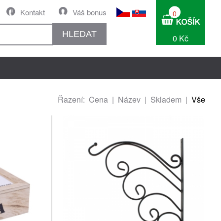
Kontakt
Váš bonus
0
HLEDAT
0 Kč
Řazení:
Cena
|
Název
|
Skladem
|
Vše