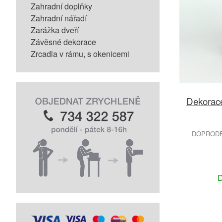
Zahradní doplňky
Zahradní nářadí
Zarážka dveří
Závěsné dekorace
Zrcadla v rámu, s okenicemi
Dekorace
DOPRODEJ
D