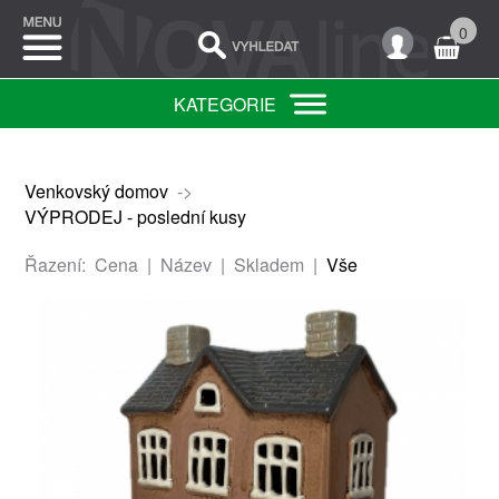
0
KATEGORIE
Venkovský domov
->
VÝPRODEJ - poslední kusy
Řazení:
Cena
|
Název
|
Skladem
|
Vše