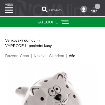
0
KATEGORIE
Venkovský domov
->
VÝPRODEJ - poslední kusy
Řazení:
Cena
|
Název
|
Skladem
|
Vše