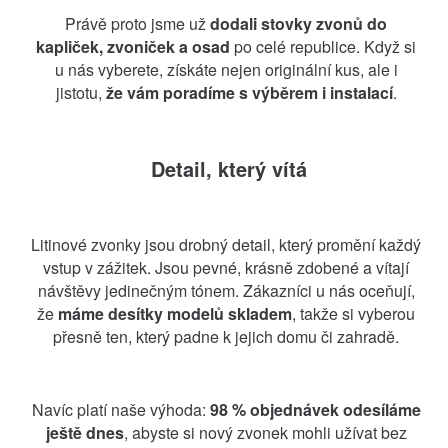
Právě proto jsme už
dodali stovky zvonů do
kapliček, zvoniček a osad
po celé republice. Když si
u nás vyberete, získáte nejen originální kus, ale i
jistotu,
že vám poradíme s výběrem i instalací
.
Detail, který vítá
Litinové zvonky jsou drobný detail, který promění každý
vstup v zážitek. Jsou pevné, krásně zdobené a vítají
návštěvy jedinečným tónem. Zákazníci u nás oceňují,
že
máme desítky modelů skladem
, takže si vyberou
přesně ten, který padne k jejich domu či zahradě.
Navíc platí naše výhoda:
98 % objednávek odesíláme
ještě dnes
, abyste si nový zvonek mohli užívat bez