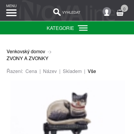
0
KATEGORIE
Venkovský domov
->
ZVONY A ZVONKY
Řazení:
Cena
|
Název
|
Skladem
|
Vše