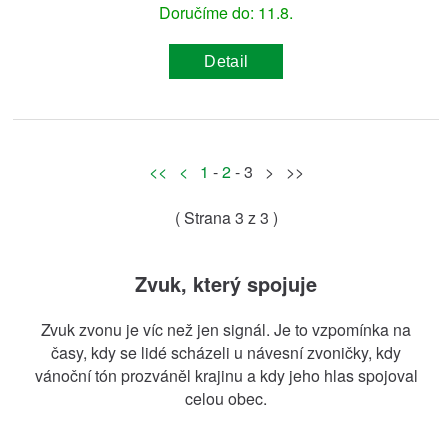
Doručíme do: 11.8.
Detail
<<
<
1
-
2
- 3 > >>
( Strana
3
z 3 )
Zvuk, který spojuje
Zvuk zvonu je víc než jen signál. Je to vzpomínka na
časy, kdy se lidé scházeli u návesní zvoničky, kdy
vánoční tón prozváněl krajinu a kdy jeho hlas spojoval
celou obec.