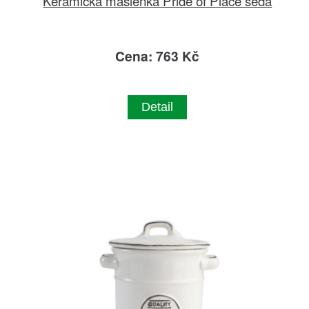
Keramická máslenka Pride of Place šedá
Cena: 763 Kč
Detail