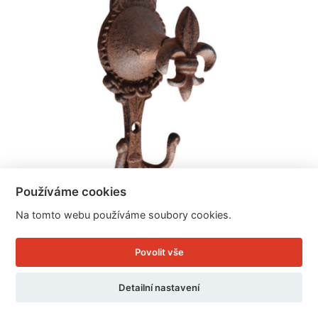
Používáme cookies
Na tomto webu používáme soubory cookies.
Dvojháček litinový 13x5cm
Povolit vše
Cena: 99 Kč
Detailní nastavení
Skladem
Doručíme do: 11.8.