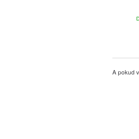
D
A pokud v