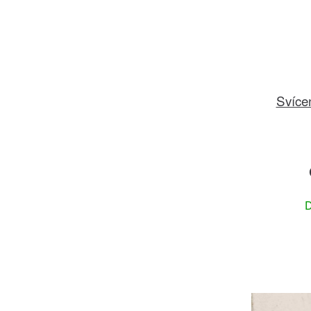
Svíce
D