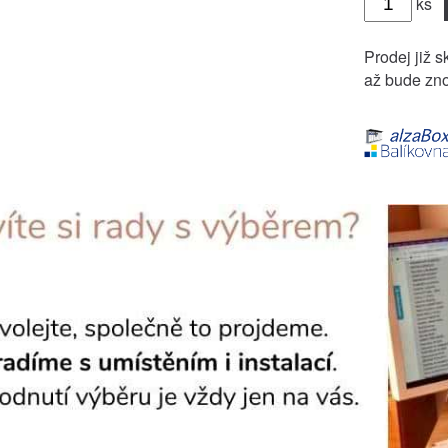
ks
Prodej již s
až bude zno