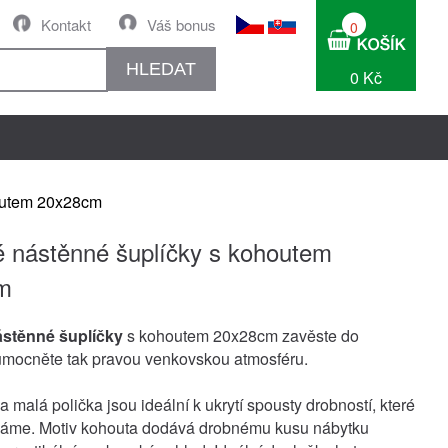
Kontakt
Váš bonus
0
HLEDAT
0 Kč
outem 20x28cm
 nástěnné šuplíčky s kohoutem
m
stěnné šuplíčky
s kohoutem 20x28cm zavěste do
umocněte tak pravou venkovskou atmosféru.
 a malá polička jsou ideální k ukrytí spousty drobností, které
máme. Motiv kohouta dodává drobnému kusu nábytku