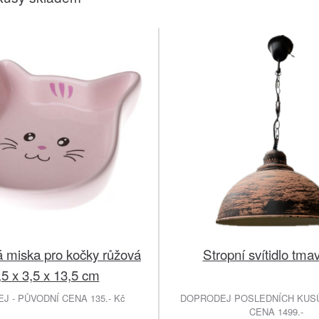
 miska pro kočky růžová
Stropní svítidlo tma
,5 x 3,5 x 13,5 cm
 - PŮVODNÍ CENA 135.- Kč
DOPRODEJ POSLEDNÍCH KUSŮ
CENA 1499.-