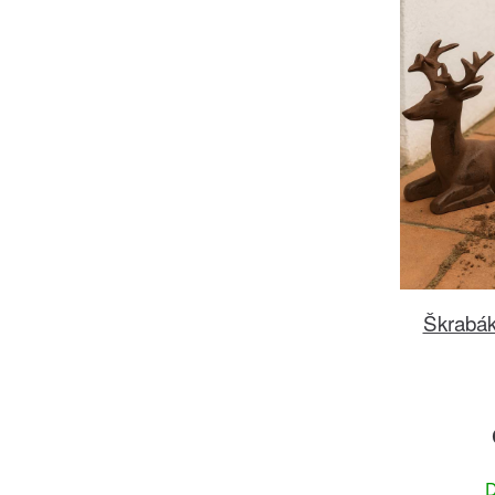
Škrabák
D