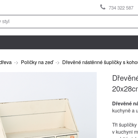
734 322 587
dřeva
->
Poličky na zeď
->
Dřevěné nástěnné šuplíčky s koh
Dřevěné
20x28c
Dřevěné ná
kuchyně a 
Tři šuplíčky
v kuchyni 