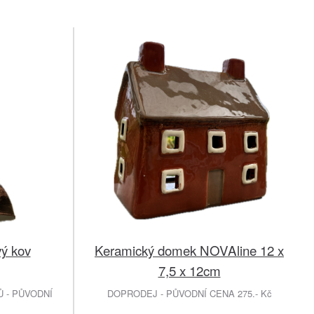
vý kov
Keramický domek NOVAline 12 x
7,5 x 12cm
 - PŮVODNÍ
DOPRODEJ - PŮVODNÍ CENA 275.- Kč