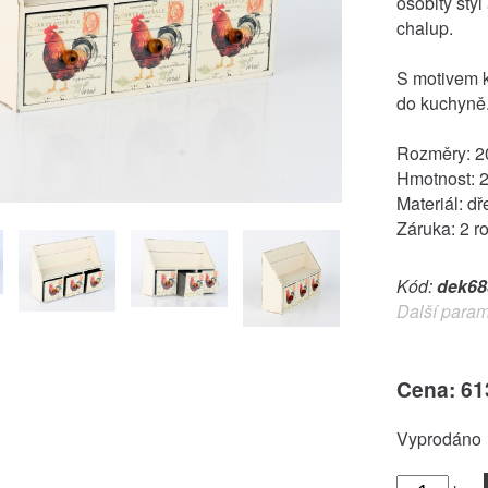
osobitý styl
chalup.
S motivem k
do kuchyně
Rozměry: 
Hmotnost: 
Materiál: dř
Záruka: 2 r
Kód:
dek68
Další param
Cena: 61
Vyprodáno