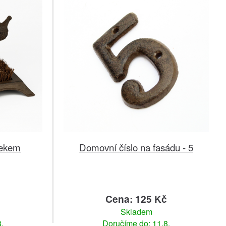
nekem
Domovní číslo na fasádu - 5
č
Cena: 125 Kč
Skladem
.
Doručíme do: 11.8.