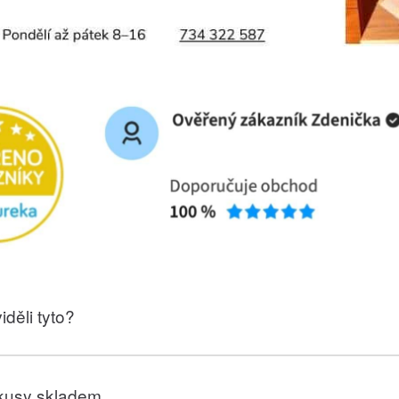
iděli tyto?
kusy skladem