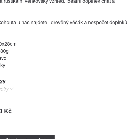
 a rustikální venkovský vzhled. Ideální doplněk chat a
ohouta u nás najdete i dřevěný věšák a nespočet doplňků
.
20x28cm
280g
evo
oky
36
etry
3 Kč