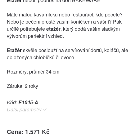
Etažér
neboli podnos na dort BAKEWARE
Máte malou kavárničku nebo restauraci, kde pečete?
Nebo je pečení prostě vaším koníčkem a vášní? Pak
určitě potřebujete
etažér
, který dodá vašim sladkým
výtvorům perfektní vzhled.
Etažér
skvěle poslouží na servírování dortů, koláčů, ale i
obložených chlebíčků či ovoce.
Rozměry: průměr 34 cm
Záruka: 2 roky
Kód:
E1045-A
Další parametry
Cena: 1.571 Kč