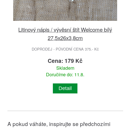
Litinový nápis / vývěsní štít Welcome bílý
27,5x26x3,8cm
DOPRODEJ - PŮVODNÍ CENA 375.- Kč
Cena: 179 Kč
Skladem
Doručíme do: 11.8.
Detail
A pokud váháte, inspirujte se předchozími