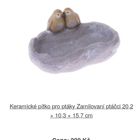
Keramické pítko pro ptáky Zamilovaní ptáčci 20,2
× 10,3 × 15,7 cm
Cena: 299 Kč