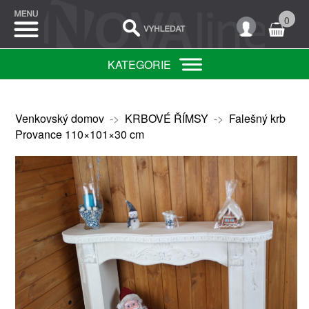
0
KATEGORIE
Venkovský domov
->
KRBOVÉ ŘÍMSY
->
Falešný krb
Provance 110×101×30 cm