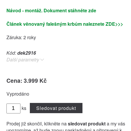
Návod - montáž. Dokument stáhněte zde
Článek věnovaný falešným krbům naleznete ZDE>>>
Záruka: 2 roky
Kód:
dek2916
Další parametry
Cena: 3.999 Kč
Vyprodáno
ks
Sledovat produkt
Prodej již skončil, klikněte na
sledovat produkt
a my vás
upozorníme, až bude znovu naskladněný a připravený k