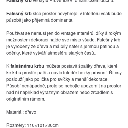
Falešný krb
ve stylu Provence v romantickém duchu.
Falešný krb
sice prostor nevyhřeje, v interiéru však bude
působit jako příjemná dominanta.
Používat se nemusí jen do vintage interiérů, díky širokým
možnostem dekorací najde své místo všude. Falešný krb
je vyrobený ze dřeva a má bílý nátěr s jemnou patinou a
oděrky, které vytváří atmosféru starých časů..
K
falešnému krbu
můžete postavit špalíky dřeva, které
ke krbu prostře patří a navíc interiér hezky provoní. Římsy
poslouží jako polička pro svíčky a menší dekorace.
Působí nenápadně, proto se nebojte upozornit na prostor
nad ní například výrazným obrazem nebo zrcadlem s
originálním rámem.
Materiál: dřevo
Rozměry: 110×101×30cm