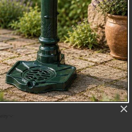
áte
náhradní sklo do hřbitovní lucerny
, nebo
skleněný kryt
 svíčku
, navštivte náš blog plný inspirativních tipů.
nformace:
x 7 x 24,5 cm
100g
ou součástí balení)
oky
etry