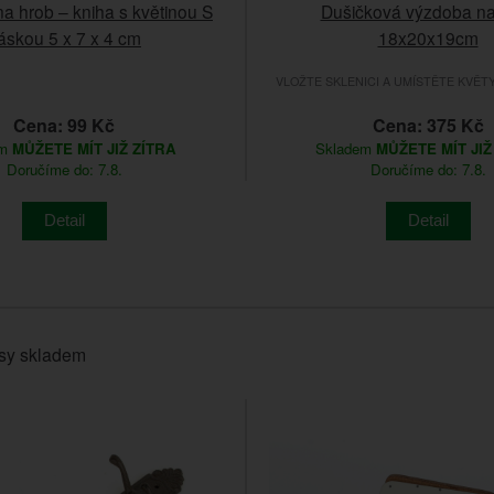
a hrob – kniha s květinou S
Dušičková výzdoba na
áskou 5 x 7 x 4 cm
18x20x19cm
VLOŽTE SKLENICI A UMÍSTĚTE KVĚT
Cena: 99 Kč
Cena: 375 Kč
em
MŮŽETE MÍT JIŽ ZÍTRA
Skladem
MŮŽETE MÍT JIŽ
Doručíme do: 7.8.
Doručíme do: 7.8.
Detail
Detail
sy skladem