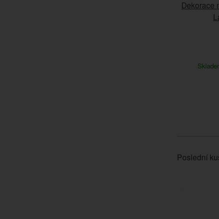
Dekorace n
L
Sklad
Poslední ku