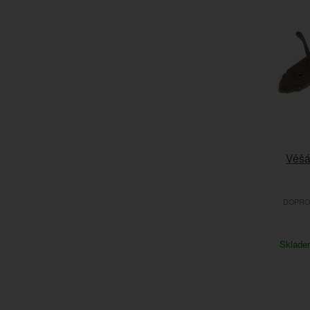
Věšá
DOPROD
Sklad