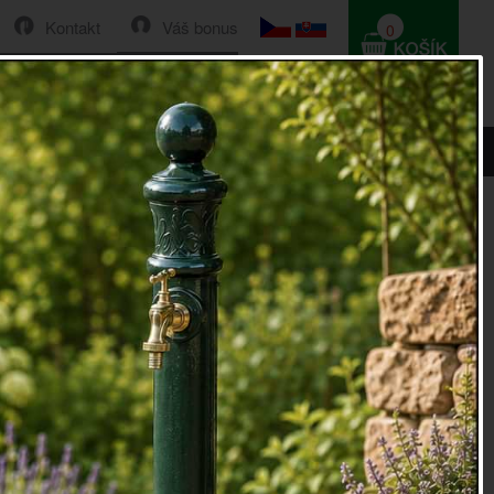
Kontakt
Váš bonus
0
HLEDAT
0 Kč
íčku 24,5cm
ní lucerna na svíčku 24,5cm
lucerna na hrob na svíčku
LED osvětlení.
anlivou a estetickou
hřbitovní lucernu
pro své blízké.
ítilna s nízkou spotřebou energie a dlouhou svítivostí,
lé svělélko na hrobu i při delších intervalech návštěvy