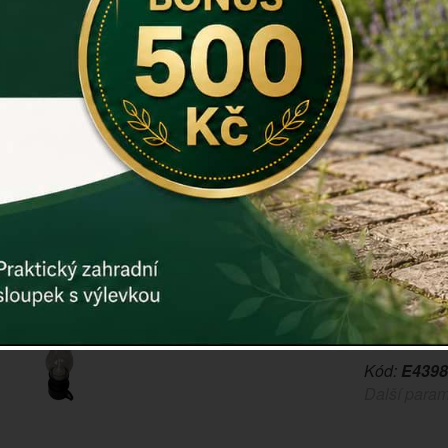
Pokud hled
na hřbitovní
Technické i
Rozměry: 7 
Hmotnost: 
3xAAA (nejs
Záruka: 2 r
Kód:
E4398
Další param