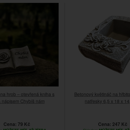
na hrob – otevřená kniha s
Betonový květináč na hřbit
 a nápisem Chybíš nám
natřesky 6,5 x 18 x 1
Cena: 79 Kč
Cena: 247 Kč