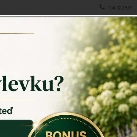
734 322 587
domov
->
DEKORACE NA HROB
->
Hřbitovní lucerna na sv
Hřbitov
Hřbitovní 
Získejte trv
Bezpečná sv
zajistí trva
hřbitova.