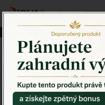
Vyberte si kategorii:
NOVINKY
PÍTKO PRO PTÁKY
Venkovský 
ZAHRADNÍ SOCHY
ZAHRADNÍ UMYVADLA
PTAČÍ BUDKY
Litinové škrabáky na boty
ROHOŽKY A ŠKRABADLA
VENKOVNÍ HODINY
DEKORACE NA HROB
RETRO KONZOLE
Domovní čísla - litina
DEKORACE NA ZEĎ