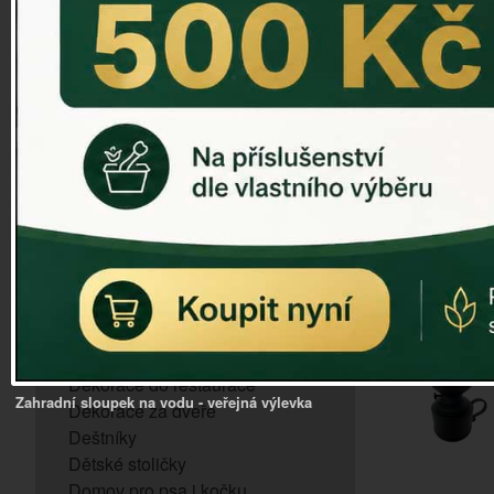
ZVONKOHRA
ZVONY A ZVONKY
PTAČÍ KRMÍTKA
SLUNEČNÍ HODINY
Dózy na brambory a zeleninu
VÝPRODEJ - poslední kusy
Andělé, něžné sošky
Aroma lampy
Buddha soška
BUDKY PRO SÝKORKY
Budky pro vrabce
Bytový textil
Dárky pro muže
Dekorace do bytu
Dekorace do restaurace
Zahradní sloupek na vodu - veřejná výlevka
Dekorace za dveře
Deštníky
Dětské stoličky
Domov pro psa i kočku