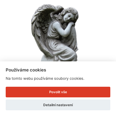
Používáme cookies
Na tomto webu používáme soubory cookies.
Povolit vše
Dekorace na hřbitov anděl 19x17x36
Detailní nastavení