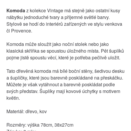
Komoda
z kolekce Vintage má stejně jako ostatní kusy
nábytku jednoduché tvary a příjemné světlé barvy.
Stylově se hodí do interiérů zařízených ve stylu venkova
či Provence.
Komoda může sloužit jako noční stolek nebo jako
klasická skříňka se spoustou úložného místa. Pět šuplíků
pojme jistě spoustu věcí, které je potřeba pečlivě uložit.
Tato dřevěná komoda má bílé boční stěny, šedivou desku
a šuplíčky, které jsou barevně poskládané na přeskáčku.
Můžete je však vytáhnout a barevně poskládat podle
svých představ. Šuplíky mají kovové úchytky s motivem
květin.
Materiál: dřevo, kov
Rozměry: výška 78cm, 38x27cm