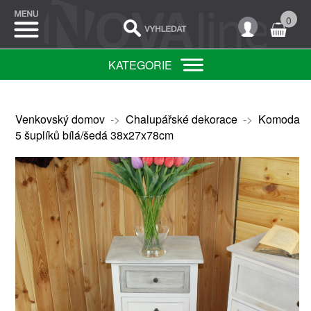
0
KATEGORIE
Venkovský domov
->
Chalupářské dekorace
->
Komoda
5 šuplíků bílá/šedá 38x27x78cm