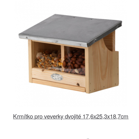
Krmítko pro veverky dvojité 17,6x25,3x18,7cm