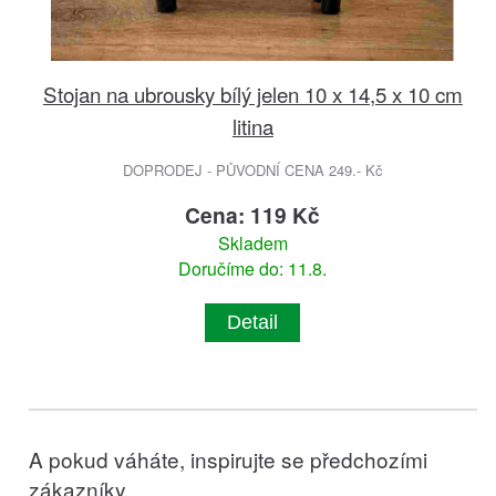
Stojan na ubrousky bílý jelen 10 x 14,5 x 10 cm
litina
DOPRODEJ - PŮVODNÍ CENA 249.- Kč
Cena: 119 Kč
Skladem
Doručíme do: 11.8.
Detail
A pokud váháte, inspirujte se předchozími
zákazníky