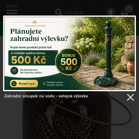
0
KATEGORIE
Venkovský domov
->
Lucerny do bytu
->
Lucerna
DESERT DREAM 12x13cm
Zahradní sloupek na vodu - veřejná výlevka