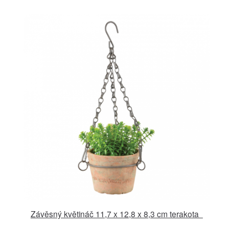
Závěsný květináč 11,7 x 12,8 x 8,3 cm terakota