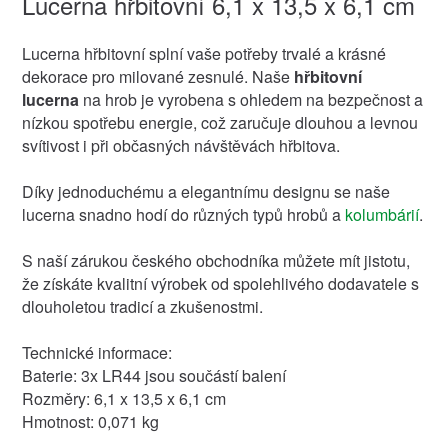
Lucerna hřbitovní 6,1 x 13,5 x 6,1 cm
Lucerna hřbitovní splní vaše potřeby trvalé a krásné
dekorace pro milované zesnulé. Naše
hřbitovní
lucerna
na hrob je vyrobena s ohledem na bezpečnost a
nízkou spotřebu energie, což zaručuje dlouhou a levnou
svítivost i při občasných návštěvách hřbitova.
Díky jednoduchému a elegantnímu designu se naše
lucerna snadno hodí do různých typů hrobů a
kolumbárií
.
S naší zárukou českého obchodníka můžete mít jistotu,
že získáte kvalitní výrobek od spolehlivého dodavatele s
dlouholetou tradicí a zkušenostmi.
Technické informace:
Baterie: 3x LR44 jsou součástí balení
Rozměry: 6,1 x 13,5 x 6,1 cm
Hmotnost: 0,071 kg