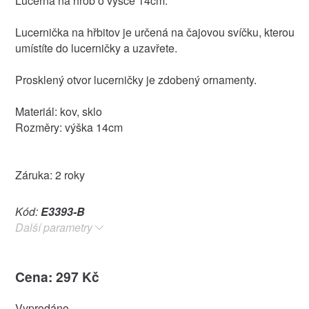
Lucerna na hrob o výšce 14cm.
Lucernička na hřbitov je určená na čajovou svíčku, kterou
umístíte do lucerničky a uzavřete.
Prosklený otvor lucerničky je zdobený ornamenty.
Materiál: kov, sklo
Rozměry: výška 14cm
Záruka: 2 roky
Kód:
E3393-B
Další parametry
Cena: 297 Kč
Vyprodáno