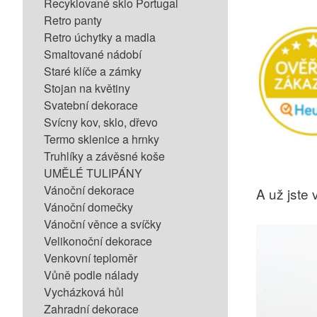
Recyklované sklo Portugal
Retro panty
Retro úchytky a madla
Smaltované nádobí
Staré klíče a zámky
Stojan na květiny
Svatební dekorace
Svícny kov, sklo, dřevo
Termo sklenice a hrnky
Truhlíky a závěsné koše
UMĚLÉ TULIPÁNY
Vánoční dekorace
A už jste v
Vánoční domečky
Vánoční věnce a svíčky
Velikonoční dekorace
Venkovní teploměr
Vůně podle nálady
Vycházková hůl
Zahradní dekorace