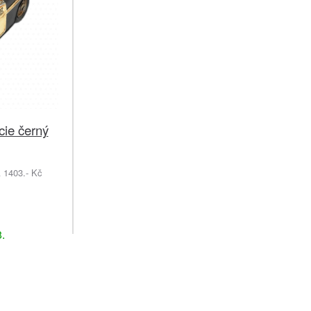
cie černý
1403.- Kč
č
.