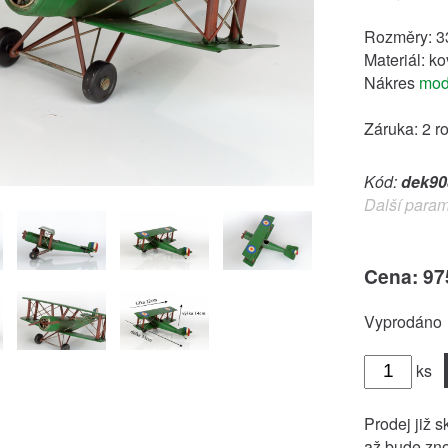
Rozměry: 
Materiál: ko
Nákres
mod
Záruka: 2 r
Kód:
dek90
Další param
Cena: 97
Vyprodáno
ks
Prodej již s
až bude zno