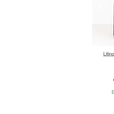
Litin
D