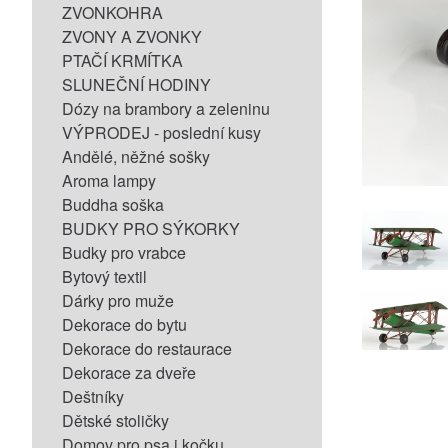
ZVONKOHRA
ZVONY A ZVONKY
PTAČÍ KRMÍTKA
SLUNEČNÍ HODINY
Dózy na brambory a zeleninu
VÝPRODEJ - poslední kusy
Andělé, něžné sošky
Aroma lampy
Buddha soška
BUDKY PRO SÝKORKY
Budky pro vrabce
Bytový textil
Dárky pro muže
Dekorace do bytu
Dekorace do restaurace
Dekorace za dveře
Deštníky
Dětské stoličky
Domov pro psa i kočku