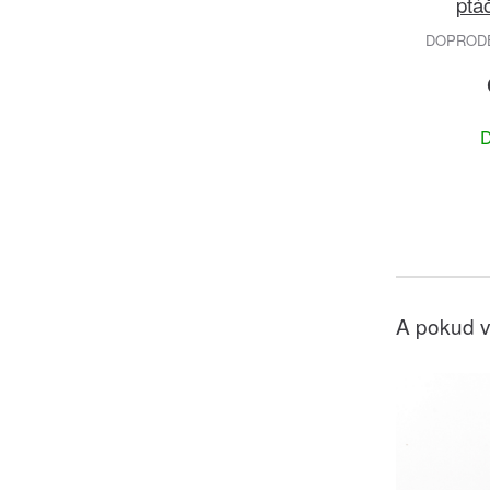
ptá
DOPRODEJ
D
A pokud v