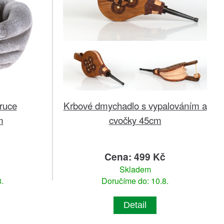
ruce
Krbové dmychadlo s vypalováním a
m
cvočky 45cm
č
Cena: 499 Kč
Skladem
.
Doručíme do: 10.8.
Detail