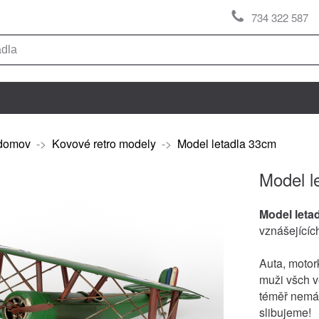
734 322 587
domov
->
Kovové retro modely
->
Model letadla 33cm
Model l
Model leta
vznášejících
Auta, motork
muži všch v
téměř nemát
slibujeme!