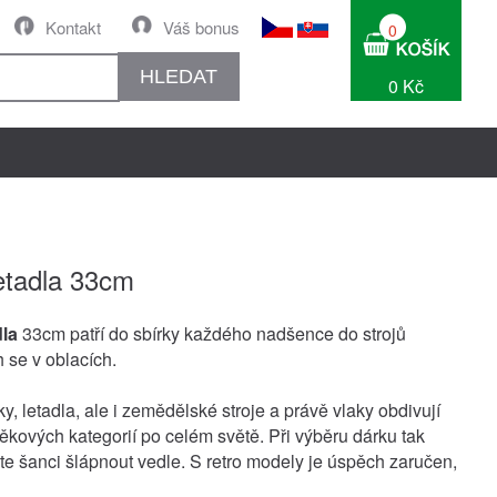
Kontakt
Váš bonus
0
HLEDAT
0 Kč
etadla 33cm
dla
33cm patří do sbírky každého nadšence do strojů
 se v oblacích.
y, letadla, ale i zemědělské stroje a právě vlaky obdivují
ěkových kategorií po celém světě. Při výběru dárku tak
e šanci šlápnout vedle. S retro modely je úspěch zaručen,