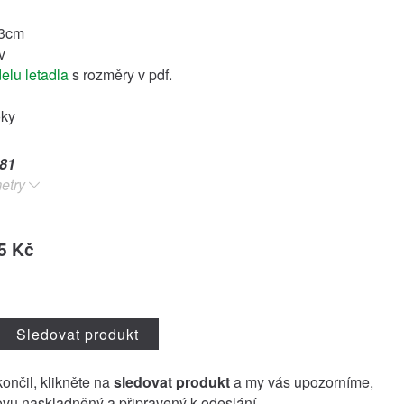
33cm
v
elu letadla
s rozměry v pdf.
oky
81
etry
5 Kč
Sledovat produkt
končil, klikněte na
sledovat produkt
a my vás upozorníme,
vu naskladněný a připravený k odeslání.