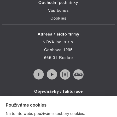
Obchodní podmínky
Váš bonus
Cookies
Adresa / sídlo firmy
NOVAline, s.r.o.
Čechova 1295
665 01 Rosice
Objednávky / fakturace
Infolinka (po-pá 8:30 - 16:00)
Používáme cookies
Telefon: +420 734 322 587
Na tomto webu používáme soubory cookies.
E-mail: info@novaline.cz