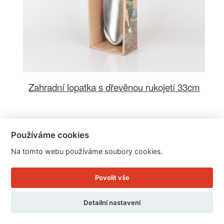
Zahradní lopatka s dřevěnou rukojetí 33cm
Cena: 499 Kč
Používáme cookies
Skladem
Doručíme do: 10.8.
Na tomto webu používáme soubory cookies.
Detail
Povolit vše
Detailní nastavení