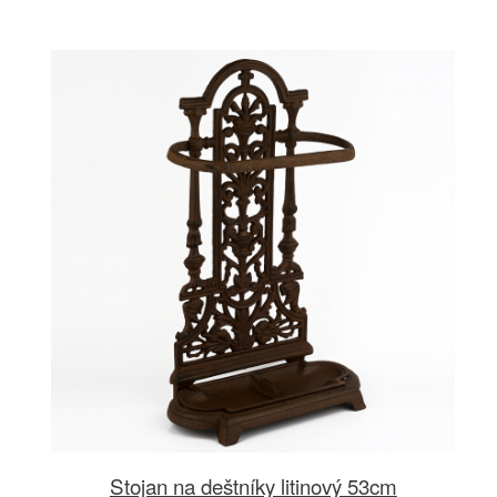
Stojan na deštníky litinový 53cm