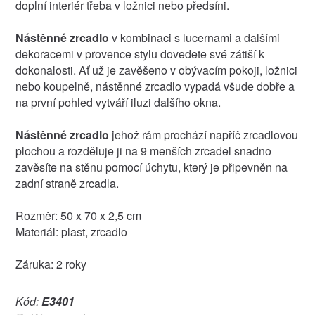
doplní interiér třeba v ložnici nebo předsíni.
Nástěnné zrcadlo
v kombinaci s lucernami a dalšími
dekoracemi v provence stylu dovedete své zátiší k
dokonalosti. Ať už je zavěšeno v obývacím pokoji, ložnici
nebo koupelně, nástěnné zrcadlo vypadá všude dobře a
na první pohled vytváří iluzi dalšího okna.
Nástěnné zrcadlo
jehož rám prochází napříč zrcadlovou
plochou a rozděluje ji na 9 menších zrcadel snadno
zavěsíte na stěnu pomocí úchytu, který je připevněn na
zadní straně zrcadla.
Rozměr: 50 x 70 x 2,5 cm
Materiál: plast, zrcadlo
Záruka: 2 roky
Kód:
E3401