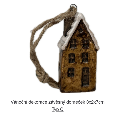
Vánoční dekorace závěsný domeček 3x2x7cm
Typ C