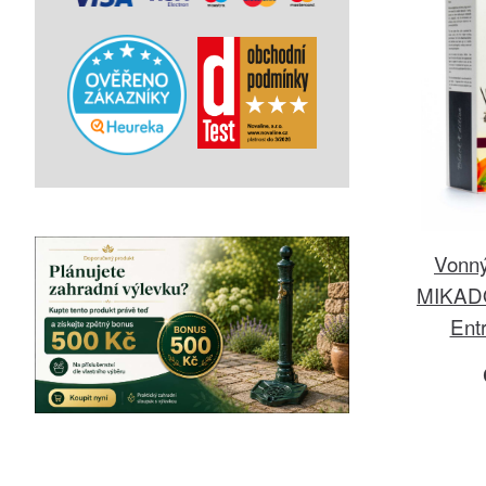
Vonný
MIKADO 
Ent