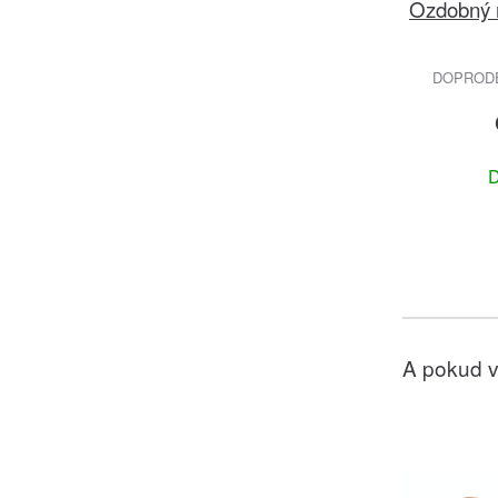
Ozdobný 
DOPRODEJ
D
A pokud v