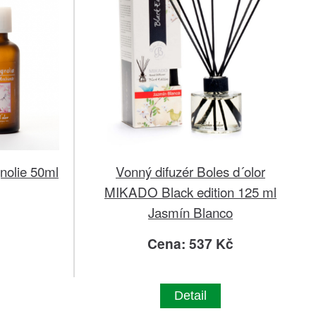
nolie 50ml
Vonný difuzér Boles d´olor
MIKADO Black edition 125 ml
Jasmín Blanco
č
Cena: 537 Kč
Detail