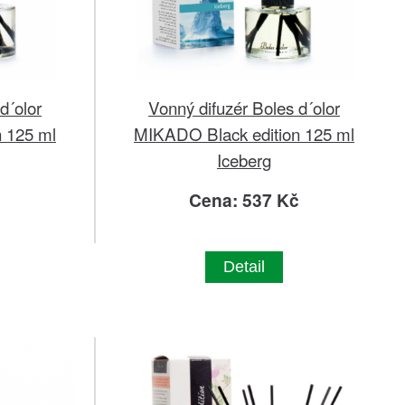
d´olor
Vonný difuzér Boles d´olor
 125 ml
MIKADO Black edition 125 ml
Iceberg
č
Cena: 537 Kč
Detail