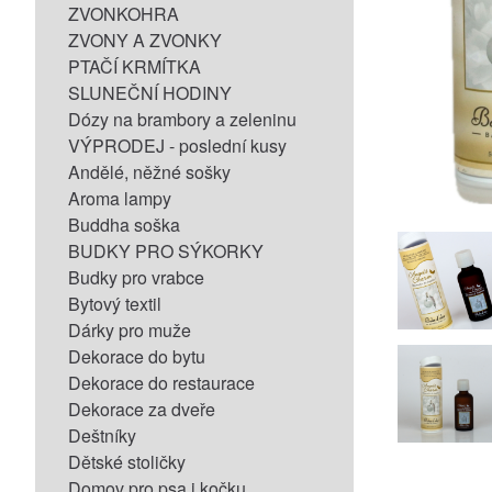
ZVONKOHRA
ZVONY A ZVONKY
PTAČÍ KRMÍTKA
SLUNEČNÍ HODINY
Dózy na brambory a zeleninu
VÝPRODEJ - poslední kusy
Andělé, něžné sošky
Aroma lampy
Buddha soška
BUDKY PRO SÝKORKY
Budky pro vrabce
Bytový textil
Dárky pro muže
Dekorace do bytu
Dekorace do restaurace
Dekorace za dveře
Deštníky
Dětské stoličky
Domov pro psa i kočku