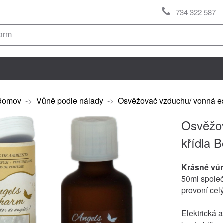
734 322 587
domov
->
Vůně podle nálady
->
Osvěžovač vzduchu/ vonná es
Osvěžov
křídla B
Krásné vů
50ml společ
provoní cel
Elektrická