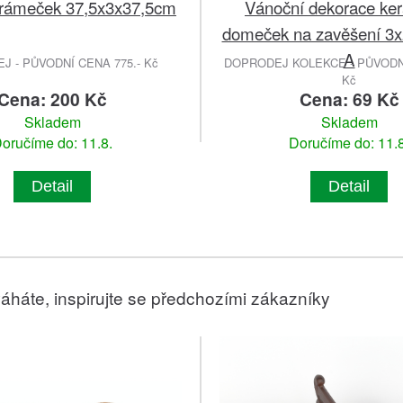
rámeček 37,5x3x37,5cm
Vánoční dekorace ke
domeček na zavěšení 3x
A
 - PŮVODNÍ CENA 775.- Kč
DOPRODEJ KOLEKCE - PŮVODNÍ
Kč
Cena: 200 Kč
Cena: 69 Kč
Skladem
Skladem
oručíme do: 11.8.
Doručíme do: 11.8
Detail
Detail
áháte, inspirujte se předchozími zákazníky