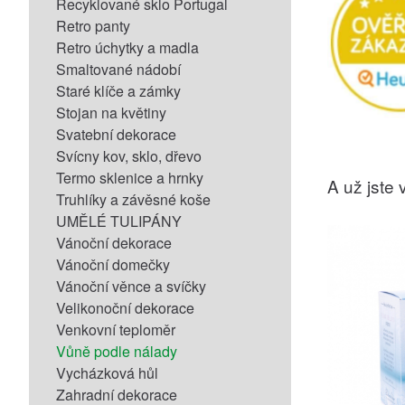
Recyklované sklo Portugal
Retro panty
Retro úchytky a madla
Smaltované nádobí
Staré klíče a zámky
Stojan na květiny
Svatební dekorace
Svícny kov, sklo, dřevo
Termo sklenice a hrnky
A už jste v
Truhlíky a závěsné koše
UMĚLÉ TULIPÁNY
Vánoční dekorace
Vánoční domečky
Vánoční věnce a svíčky
Velikonoční dekorace
Venkovní teploměr
Vůně podle nálady
Vycházková hůl
Zahradní dekorace