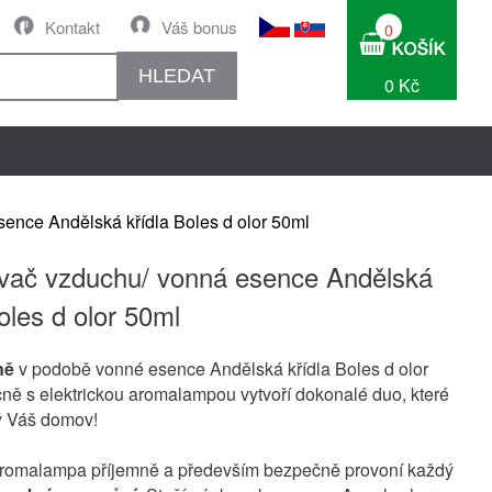
Kontakt
Váš bonus
0
HLEDAT
0 Kč
ence Andělská křídla Boles d olor 50ml
ač vzduchu/ vonná esence Andělská
oles d olor 50ml
ně
v podobě vonné esence Andělská křídla Boles d olor
ně s elektrickou aromalampou vytvoří dokonalé duo, které
ý Váš domov!
 aromalampa příjemně a především bezpečně provoní každý