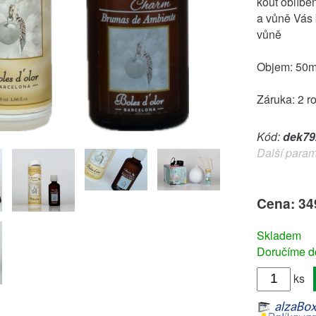
kout oblíb
a vůně Vás 
vůně
Objem: 50
Záruka: 2 r
Kód:
dek79
Další param
Cena: 34
Skladem
Doručíme do
ks