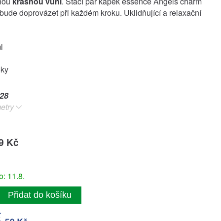
enou
krásnou vůní
. Stačí pár kapek essence Angels charm
bude doprovázet při každém kroku. Uklidňující a relaxační
ml
oky
28
etry
9 Kč
: 11.8.
Přidat do košíku