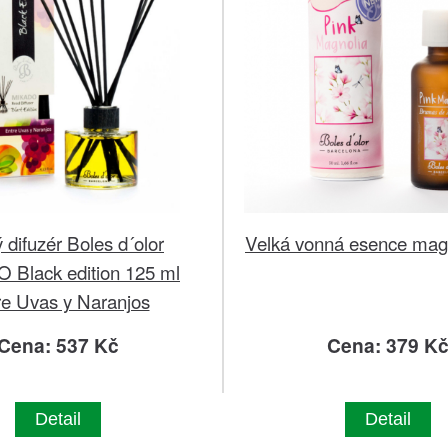
 difuzér Boles d´olor
Velká vonná esence mag
Black edition 125 ml
re Uvas y Naranjos
Cena: 537 Kč
Cena: 379 K
Detail
Detail