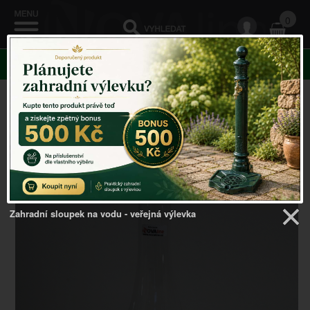
0
KATEGORIE
Venkovský domov
->
Petrolejová lampa
->
Sklo na
petrolejovou lampu 20cm
Zahradní sloupek na vodu - veřejná výlevka