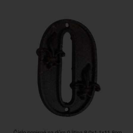
Číslo popisné na dům 0 litina 8,0x1,1x11,8cm