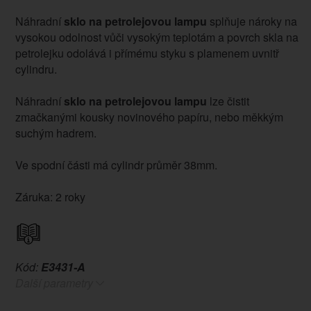
Náhradní
sklo na petrolejovou lampu
splňuje nároky na
vysokou odolnost vůči vysokým teplotám a povrch skla na
petrolejku odolává i přímému styku s plamenem uvnitř
cylindru.
Náhradní
sklo na petrolejovou lampu
lze čistit
zmačkanými kousky novinového papíru, nebo měkkým
suchým hadrem.
Ve spodní části má cylindr průměr 38mm.
Záruka: 2 roky
Kód:
E3431-A
Další parametry