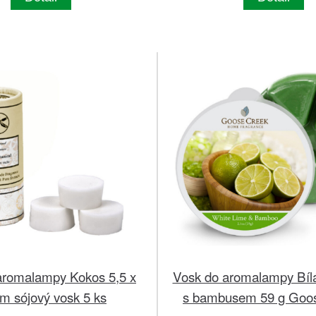
aromalampy Kokos 5,5 x
Vosk do aromalampy Bíl
m sójový vosk 5 ks
s bambusem 59 g Goo