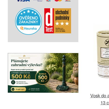
Vosk do 
13 c