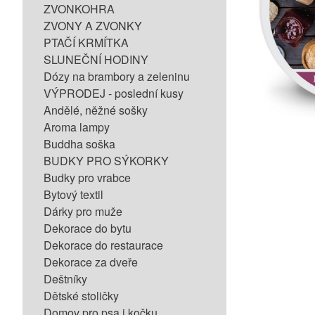
ZVONKOHRA
ZVONY A ZVONKY
PTAČÍ KRMÍTKA
SLUNEČNÍ HODINY
Dózy na brambory a zeleninu
VÝPRODEJ - poslední kusy
Andělé, něžné sošky
Aroma lampy
Buddha soška
BUDKY PRO SÝKORKY
Budky pro vrabce
Bytový textil
Dárky pro muže
Dekorace do bytu
Dekorace do restaurace
Dekorace za dveře
Deštníky
Dětské stoličky
Domov pro psa i kočku