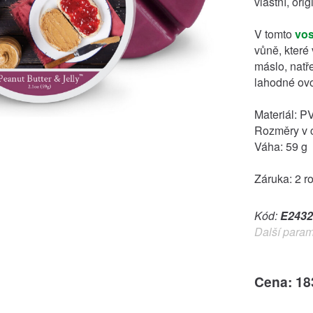
vlastní, orig
V tomto
vo
vůně, které
máslo, natř
lahodné ov
Materiál: P
Rozměry v c
Váha: 59 g
Záruka: 2 r
Kód:
E2432
Další param
Cena: 18