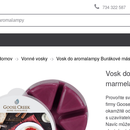
734 322 587
domov
->
Vonné vosky
->
Vosk do aromalampy Burákové más
Vosk do
marmel
Provoňte sv
firmy Goose
okamžitě od
s uzavírate
Navíc můžet