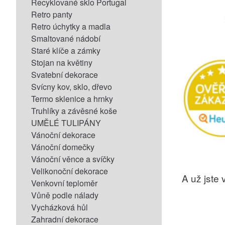
Recyklované sklo Portugal
Retro panty
Retro úchytky a madla
Smaltované nádobí
Staré klíče a zámky
Stojan na květiny
Svatební dekorace
Svícny kov, sklo, dřevo
Termo sklenice a hrnky
Truhlíky a závěsné koše
UMĚLÉ TULIPÁNY
Vánoční dekorace
Vánoční domečky
Vánoční věnce a svíčky
Velikonoční dekorace
A už jste v
Venkovní teploměr
Vůně podle nálady
Vycházková hůl
Zahradní dekorace