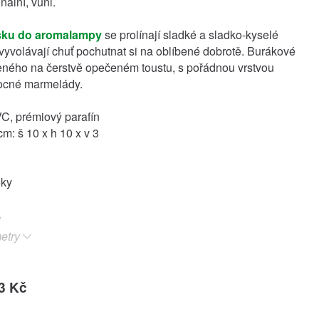
inální, vůni.
sku do aromalampy
se prolínají sladké a sladko-kyselé
 vyvolávají chuť pochutnat si na oblíbené dobrotě. Burákové
eného na čerstvě opečeném toustu, s pořádnou vrstvou
ocné marmelády.
VC, prémiový parafín
m: š 10 x h 10 x v 3
oky
etry
3 Kč