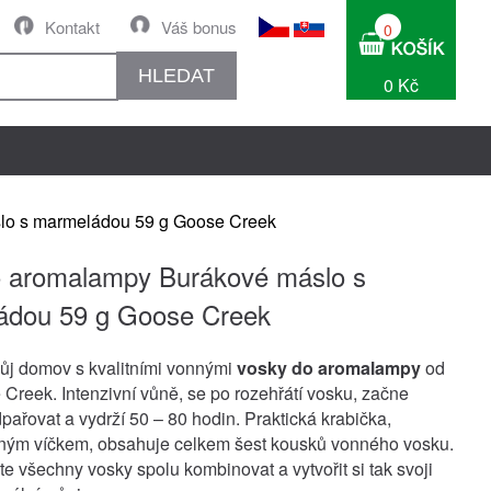
Kontakt
Váš bonus
0
HLEDAT
0 Kč
lo s marmeládou 59 g Goose Creek
 aromalampy Burákové máslo s
ádou 59 g Goose Creek
ůj domov s kvalitními vonnými
vosky do aromalampy
od
 Creek. Intenzivní vůně, se po rozehřátí vosku, začne
pařovat a vydrží 50 – 80 hodin. Praktická krabička,
lným víčkem, obsahuje celkem šest kousků vonného vosku.
e všechny vosky spolu kombinovat a vytvořit si tak svoji