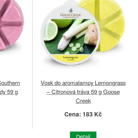
Southern
Vosk do aromalampy Lemongrass
dy 59 g
– Citronová tráva 59 g Goose
Creek
č
Cena: 183 Kč
Detail