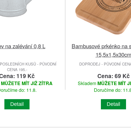
v na zalévání 0,8 L
Bambusové prkénko na s
15,5x1,5x30c
POSLEDNÍCH KUSŮ - PŮVODNÍ
DOPRODEJ - PŮVODNÍ CENA 
CENA 195.-
Cena: 119 Kč
Cena: 69 Kč
m
MŮŽETE MÍT JIŽ ZÍTRA
Skladem
MŮŽETE MÍT J
oručíme do: 11.8.
Doručíme do: 11.8
Detail
Detail