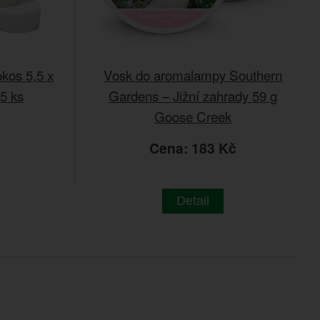
kos 5,5 x
Vosk do aromalampy Southern
5 ks
Gardens – Jižní zahrady 59 g
Goose Creek
č
Cena: 183 Kč
Detail