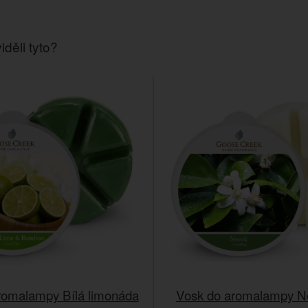
iděli tyto?
romalampy Bílá limonáda
Vosk do aromalampy Ne