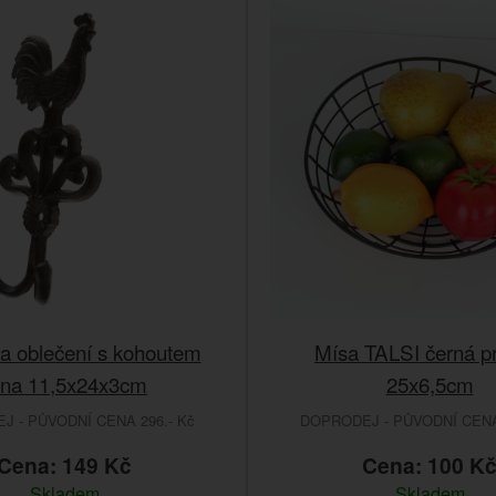
a oblečení s kohoutem
Mísa TALSI černá p
tina 11,5x24x3cm
25x6,5cm
 - PŮVODNÍ CENA 296.- Kč
DOPRODEJ - PŮVODNÍ CENA 
Cena: 149 Kč
Cena: 100 K
Skladem
Skladem