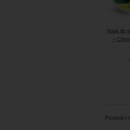
Vosk do 
– Citro
Poslední 