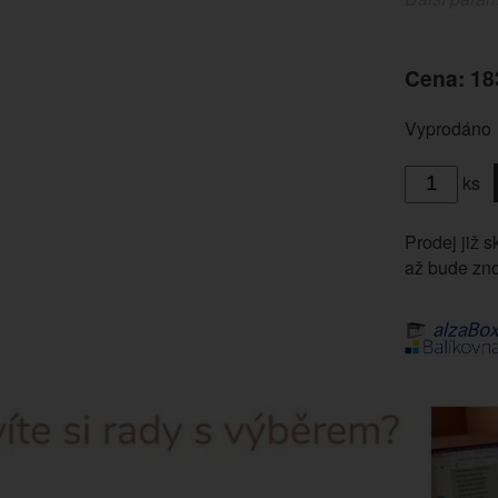
Cena: 18
Vyprodáno
ks
Prodej již s
až bude zno