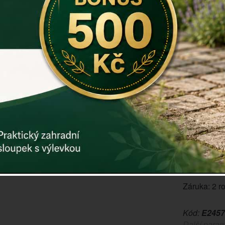
kandidáta na
do všech ko
Hlava: dubov
Srdce: lipov
Základ: ced
Čas hoření
zvolené int
Uzavírateln
Materiál: p
Rozměry v c
Váha: 59 g
In The Fore
Záruka: 2 r
Kód:
E2457
Další param