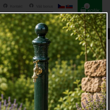
Kontakt
Váš bonus
0
HLEDAT
0 Kč
– V lese 59 g Goose Creek
 aromalampy In The Forest – V lese 59
e Creek
romalampy
, od značky Goose Creek, se vyznačuje
itou, která je zárukou dlouhotrvající, nevtíravé vůně. Tento
SA si nejvíce zakládá právě na špičkových ingrediencích.
 Forest, dělá s tohoto
vosku do aromalampy
, vhodného