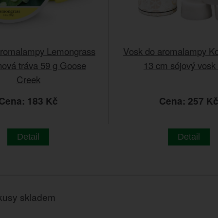
aromalampy Lemongrass
Vosk do aromalampy Ko
nová tráva 59 g Goose
13 cm sójový vosk 
Creek
Cena: 183 Kč
Cena: 257 K
Detail
Detail
kusy skladem