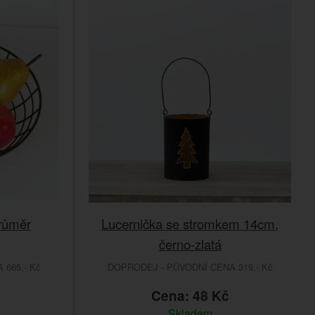
růměr
Lucernička se stromkem 14cm,
černo-zlatá
665.- Kč
DOPRODEJ - PŮVODNÍ CENA 319.- Kč
č
Cena: 48 Kč
Skladem