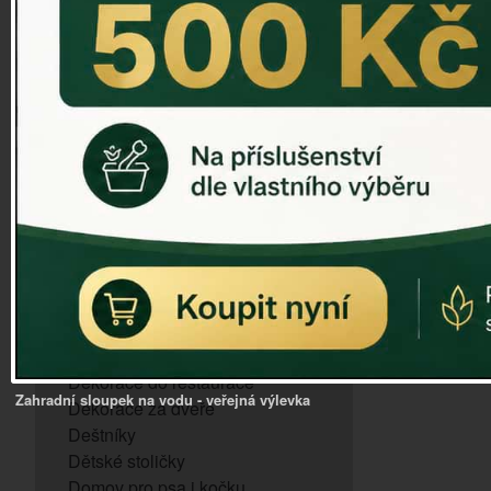
ZVONKOHRA
ZVONY A ZVONKY
PTAČÍ KRMÍTKA
SLUNEČNÍ HODINY
Dózy na brambory a zeleninu
VÝPRODEJ - poslední kusy
Andělé, něžné sošky
Aroma lampy
Buddha soška
BUDKY PRO SÝKORKY
Budky pro vrabce
Bytový textil
Dárky pro muže
Dekorace do bytu
Dekorace do restaurace
Zahradní sloupek na vodu - veřejná výlevka
Dekorace za dveře
Deštníky
Dětské stoličky
Domov pro psa i kočku