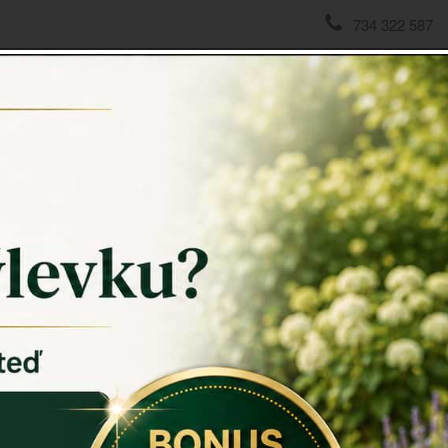
734 322 587
domov
->
Vonné vosky
->
Vosk do aromalampy In The Forest 
Vosk do
g Goos
Vosk do a
vysokou kval
výrobce z U
Vůně In The