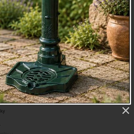
 vánoční vůni. Vůně jehličí, se díky ní, bude krásné linout
utů vaší domácnosti.
é listí, dřevo
é listí, rozmarýn
rové dřevo, ambra
 tohoto
vosku do aromalampy
je 50 – 80 hodin, podle
enzity vůně, a tedy množství rozehřívaného vosku.
á plastová krabička obsahuje celkem 6 kousků.
rémiový parafín, vonné oleje, PVC
m: š 10 x h 10 x v 2,6
st - V lese 59 g Goose Creek
oky
etry