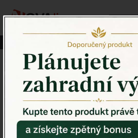
Vyberte si kategorii:
NOVINKY
PÍTKO PRO PTÁKY
Venkovský 
ZAHRADNÍ SOCHY
ZAHRADNÍ UMYVADLA
PTAČÍ BUDKY
Litinové škrabáky na boty
ROHOŽKY A ŠKRABADLA
VENKOVNÍ HODINY
DEKORACE NA HROB
RETRO KONZOLE
Domovní čísla - litina
DEKORACE NA ZEĎ