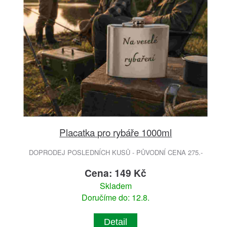
Placatka pro rybáře 1000ml
DOPRODEJ POSLEDNÍCH KUSŮ - PŮVODNÍ CENA 275.-
Cena: 149 Kč
Skladem
Doručíme do: 12.8.
Detail