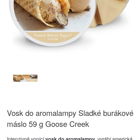
Vosk do aromalampy Sladké burákové
máslo 59 g Goose Creek
Intenzivně vonící
vosk do aromalampy
, vyrábí americká