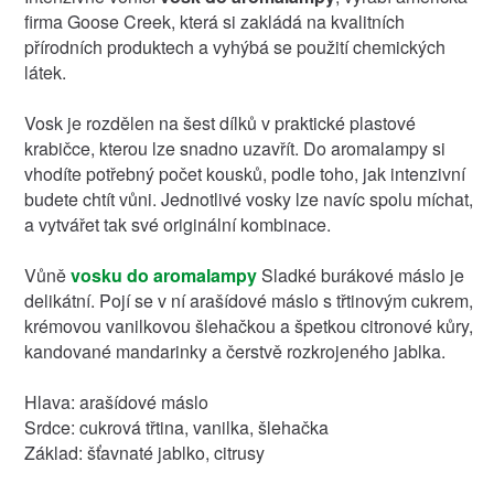
firma Goose Creek, která si zakládá na kvalitních
přírodních produktech a vyhýbá se použití chemických
látek.
Vosk je rozdělen na šest dílků v praktické plastové
krabičce, kterou lze snadno uzavřít. Do aromalampy si
vhodíte potřebný počet kousků, podle toho, jak intenzivní
budete chtít vůni. Jednotlivé vosky lze navíc spolu míchat,
a vytvářet tak své originální kombinace.
Vůně
vosku do aromalampy
Sladké burákové máslo je
delikátní. Pojí se v ní arašídové máslo s třtinovým cukrem,
krémovou vanilkovou šlehačkou a špetkou citronové kůry,
kandované mandarinky a čerstvě rozkrojeného jablka.
Hlava: arašídové máslo
Srdce: cukrová třtina, vanilka, šlehačka
Základ: šťavnaté jablko, citrusy