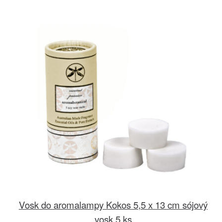
Vosk do aromalampy Kokos 5,5 x 13 cm sójový
vosk 5 ks