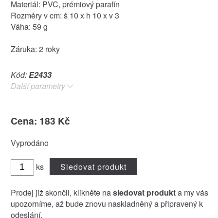
Materiál: PVC, prémiový parafín
Rozměry v cm: š 10 x h 10 x v 3
Váha: 59 g
Záruka: 2 roky
Kód:
E2433
Další parametry
Cena: 183 Kč
Vyprodáno
ks
Sledovat produkt
Prodej již skončil, klikněte na
sledovat produkt
a my vás
upozorníme, až bude znovu naskladněný a připravený k
odeslání.