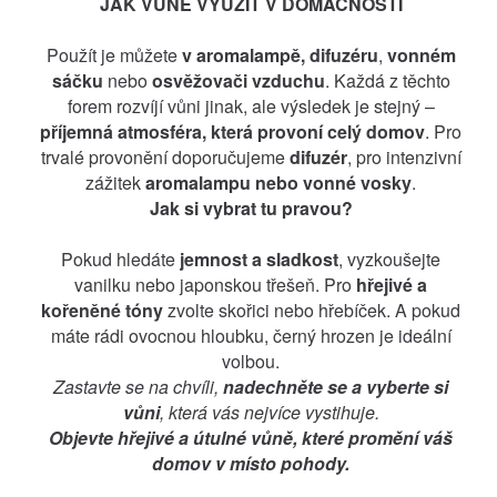
JAK VŮNĚ VYUŽÍT V DOMÁCNOSTI
Použít je můžete
v aromalampě, difuzéru
,
vonném
sáčku
nebo
osvěžovači vzduchu
. Každá z těchto
forem rozvíjí vůni jinak, ale výsledek je stejný –
příjemná atmosféra, která provoní celý domov
. Pro
trvalé provonění doporučujeme
difuzér
, pro intenzivní
zážitek
aromalampu nebo vonné vosky
.
Jak si vybrat tu pravou?
Pokud hledáte
jemnost a sladkost
, vyzkoušejte
vanilku nebo japonskou třešeň. Pro
hřejivé a
kořeněné tóny
zvolte skořici nebo hřebíček. A pokud
máte rádi ovocnou hloubku, černý hrozen je ideální
volbou.
Zastavte se na chvíli,
nadechněte se a vyberte si
vůni
, která vás nejvíce vystihuje.
Objevte hřejivé a útulné vůně, které promění váš
domov v místo pohody.