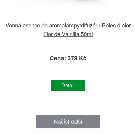
Vonná esence do aromalampy/difuzéru Boles d olor
Flor de Vainilla 50ml
Cena: 379 Kč
Detail
Načíst další