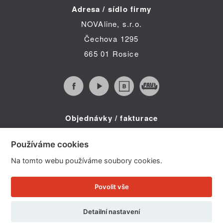
Adresa / sídlo firmy
NOVAline, s.r.o.
Čechova 1295
665 01 Rosice
Objednávky / fakturace
Infolinka (po-pá 8:30 - 16:00)
Používáme cookies
Telefon: +420 734 322 587
Na tomto webu používáme soubory cookies.
E-mail: info@novaline.cz
Povolit vše
Copyright © 2026 NOVAline, s r.o.
Detailní nastavení