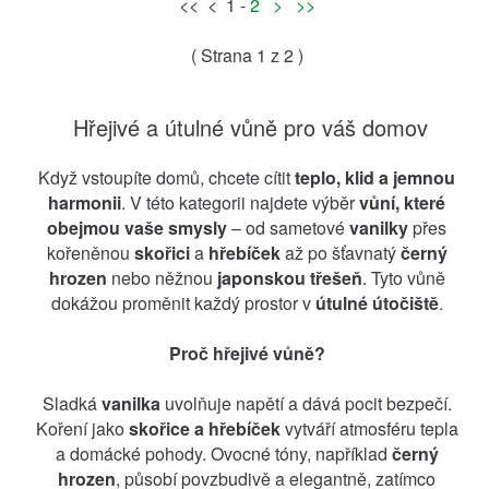
<< < 1 -
2
>
>>
( Strana
1
z 2 )
Hřejivé a útulné vůně pro váš domov
Když vstoupíte domů, chcete cítit
teplo, klid a jemnou
harmonii
. V této kategorii najdete výběr
vůní, které
obejmou vaše smysly
– od sametové
vanilky
přes
kořeněnou
skořici
a
hřebíček
až po šťavnatý
černý
hrozen
nebo něžnou
japonskou třešeň
. Tyto vůně
dokážou proměnit každý prostor v
útulné útočiště
.
Proč hřejivé vůně?
Sladká
vanilka
uvolňuje napětí a dává pocit bezpečí.
Koření jako
skořice a hřebíček
vytváří atmosféru tepla
a domácké pohody. Ovocné tóny, například
černý
hrozen
, působí povzbudivě a elegantně, zatímco